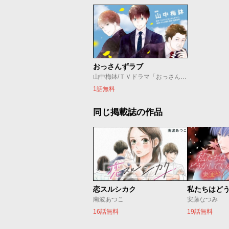
おっさんずラブ
山中梅鉢/ＴＶドラマ「おっさんずラブ」（制作：テレビ朝日 脚本：徳尾浩司）
1話無料
同じ掲載誌の作品
恋スルシカク
南波あつこ
安藤なつみ
16話無料
19話無料