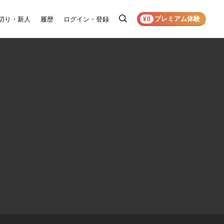
プレミアム体験
切り・新人
履歴
ログイン・登録
検
¥0
索