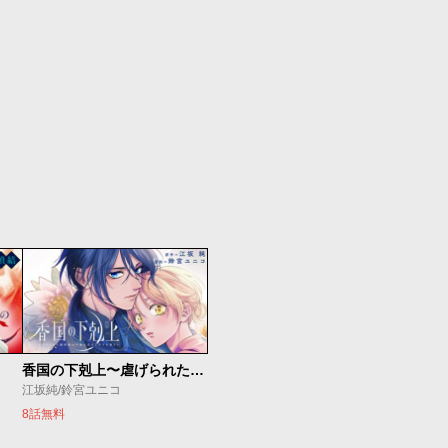
香国の下剋上〜虐げられた調香師は不遇の皇子と天下を狙う〜
江坂純/鈴宮ユニコ
8話無料