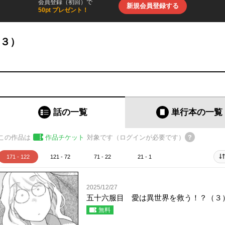
会員登録（初回）で
新規会員登録する
50pt プレゼント！
（３）
話の一覧
単行本
の一覧
この作品は
作品チケット
対象です（ログインが必要です）
171 - 122
121 - 72
71 - 22
21 - 1
2025/12/27
五十六服目 愛は異世界を救う！？（３
無料