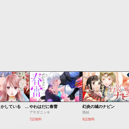
私たちはどうかしている 妻恋い
やわはだに春雷
幻炎の城のナビン
アサダニッキ
慎結
7話無料
8話無料