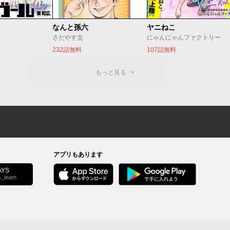
なんと孫六
ヤニねこ
さだやす圭
にゃんにゃんファクトリー
232話無料
107話無料
もっと見る
アプリもあります
YS
s_team