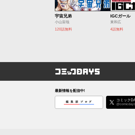
宇宙兄弟
IGCガール
小山宙哉
東和広
120話無料
4話無料
コミックDAYS
最新情報を配信中!
編集部ブログ
コミックDA
@comicday