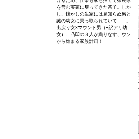
げるため、仕事も家も捨てて茶農家
を営む実家に戻ってきた茶子。しか
し、懐かしの生家には見知らぬ男と
謎の幼女に乗っ取られていて――。
出戻り女×マウント男（+訳アリ幼
女）、凸凹の３人が織りなす、ウソ
から始まる家族計画！