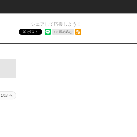
シェアして応援しよう！
RSSフィード
ポスト
埋め込む
1話から
）