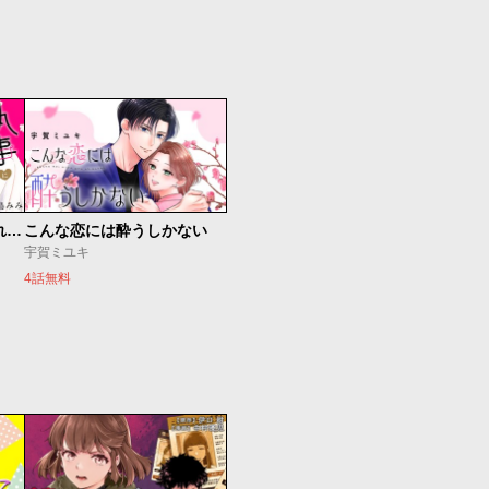
執事に初夜をおあずけされてます。
こんな恋には酔うしかない
宇賀ミユキ
4話無料