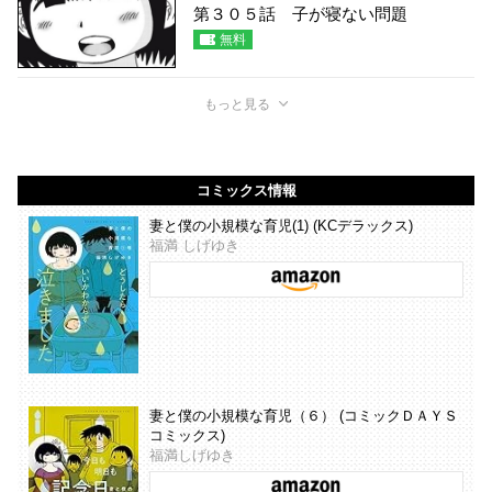
第３０５話 子が寝ない問題
無料
もっと見る
コミックス情報
妻と僕の小規模な育児(1) (KCデラックス)
福満 しげゆき
妻と僕の小規模な育児（６） (コミックＤＡＹＳ
コミックス)
福満しげゆき