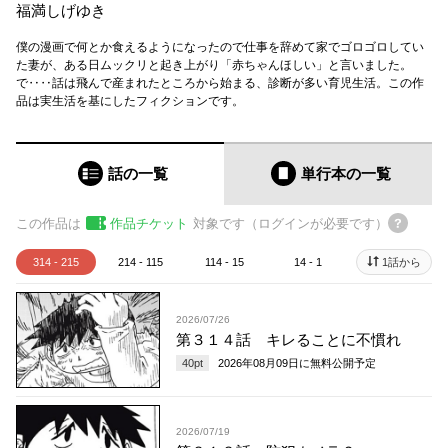
福満しげゆき
僕の漫画で何とか食えるようになったので仕事を辞めて家でゴロゴロしてい
た妻が、ある日ムックリと起き上がり「赤ちゃんほしい」と言いました。
で‥‥話は飛んで産まれたところから始まる、診断が多い育児生活。この作
品は実生活を基にしたフィクションです。
話の一覧
単行本
の一覧
この作品は
作品チケット
対象です（ログインが必要です）
314 - 215
214 - 115
114 - 15
14 - 1
1話から
2026/07/26
第３１４話 キレることに不慣れ
40
pt
2026年08月09日
に無料公開予定
2026/07/19