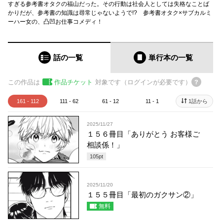
すぎる参考書オタクの福山だった。その行動は社会人としては失格なことば
かりだが、参考書の知識は尋常じゃないようで!? 参考書オタク×サブカルミ
ーハー女の、凸凹お仕事コメディ！
話の一覧
単行本
の一覧
この作品は
作品チケット
対象です（ログインが必要です）
161 - 112
111 - 62
61 - 12
11 - 1
1話から
2025/11/27
１５６冊目「ありがとう お客様ご
相談係！」
105
pt
2025/11/20
１５５冊目「最初のガクサン②」
無料