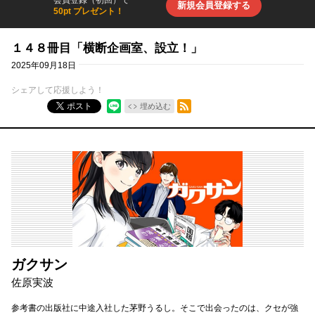
会員登録（初回）で
新規会員登録する
50pt プレゼント！
１４８冊目「横断企画室、設立！」
2025年09月18日
シェアして応援しよう！
RSSフィード
ポスト
埋め込む
ガクサン
佐原実波
参考書の出版社に中途入社した茅野うるし。そこで出会ったのは、クセが強