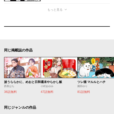
もっと見る
同じ掲載誌の作品
波うららかに、めおと日和
週末やらかし飯
ツレ猫 マルルとハチ
西香はち
小村あゆみ
園田ゆり
36話無料
47話無料
81話無料
同じジャンルの作品