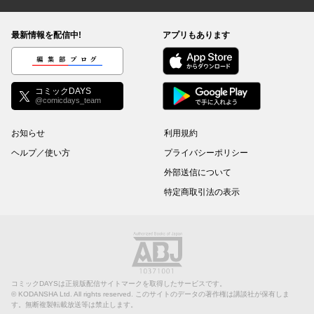
コミックDAYS
最新情報を配信中!
アプリもあります
編集部ブログ
コミックDAYS
@comicdays_team
お知らせ
利用規約
ヘルプ／使い方
プライバシーポリシー
外部送信について
特定商取引法の表示
コミックDAYSは正規版配信サイトマークを取得したサービスです。
©
KODANSHA Ltd.
All rights reserved. このサイトのデータの著作権は講談社が保有しま
す。無断複製転載放送等は禁止します。