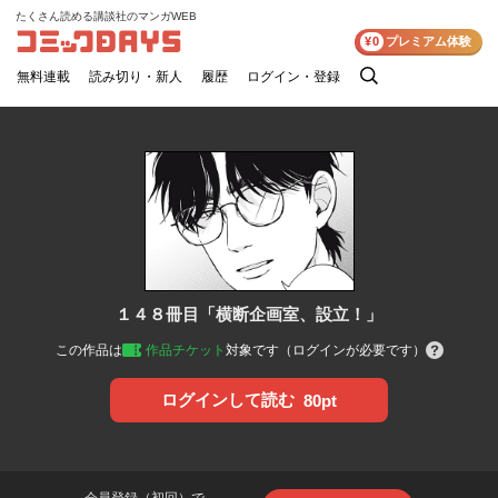
たくさん読める講談社のマンガWEB
コミックDAYS
¥0
プレミアム体験
無料連載
読み切り・新人
履歴
ログイン・登録
検
索
１４８冊目「横断企画室、設立！」
この作品は
作品チケット
対象です（ログインが必要です）
ログインして読む
80pt