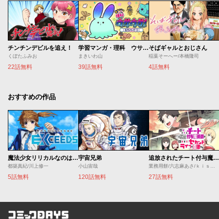
チンチンデビルを追え！
学習マンガ・理科 ウサウサ！
そばギャルとおじさん
くぼたふみお
まきいわ山
稲葉そーへー/本橋隆司
22話無料
39話無料
4話無料
おすすめの作品
魔法少女リリカルなのは EXCEEDS
宇宙兄弟
追放されたチート付与魔術師は気ままなセカンドライフを謳歌する。 ～俺は武器だけじゃなく、あらゆるものに『強化ポイント』を付与できるし、俺の意思でいつでも効果を解除できるけど、残った人たち大丈夫？～
都築真紀/川上修一
小山宙哉
業務用餅/六志麻あさ/ｋｉｓｕｉ
5話無料
120話無料
27話無料