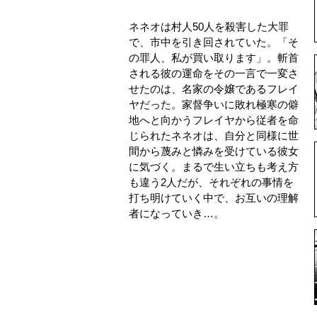
ネネオは村人50人を殺害した大罪
で、市中を引き回されていた。「そ
の罪人、私が買い取ります」。斬首
される彼の運命をその一言で一変さ
せたのは、名家の令嬢であるフレイ
ヤだった。家督争いに敗れ極寒の僻
地へと向かうフレイヤから従者を命
じられたネネオは、自分と同様に世
間から蔑みと憐みを受けている彼女
に気づく。まるで生い立ちも考え方
も違う2人だが、それぞれの事情を
打ち明けていく中で、お互いの理解
者になっていき…。