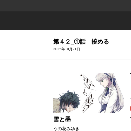
第４２_①話 撓める
2025年10月21日
雪と墨
うの花みゆき