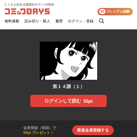
たくさん読める講談社のマンガWEB
コミックDAYS
¥0
プレミアム体験
無料連載
読み切り・新人
履歴
ログイン・登録
検
索
第１４講（１）
ログインして読む
55pt
会員登録（初回）で
新規会員登録する
50pt プレゼント！