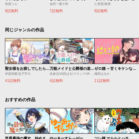
有賀リエ
金田一蓮十郎
仁美慧/柑菜
8話無料
7話無料
9話無料
同じジャンルの作品
聖女様をお探しでしたら妹で間違いありません。さあどうぞお連れください、今すぐ。
万能メイドと公爵様の楽しい日々
ゼロ婚 ～甘くキケンな極秘任務～
伊賀海栗/足戸手斗
佐倉涼/内田ぱる/ウラシマ/伊藤テリヤキ
織田はるか
41話無料
4話無料
11話無料
おすすめの作品
世界最強の魔女、始めました ～私だけ『攻略サイト』を見れる世界で自由に生きます～
ゆーあーすらっがー
ツレ猫 マルルとハチ