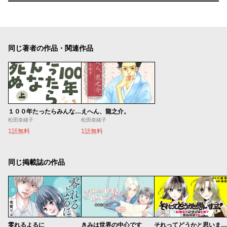
同じ著者の作品・関連作品
１００年たったらみんな死ぬ
えへん、龍之介。
松田奈緒子
松田奈緒子
1話無料
1話無料
同じ掲載誌の作品
零れるよるに
きみは世界の中心です
それってどうかと思います！～転職女子、ブラック企業でサバイブする。～