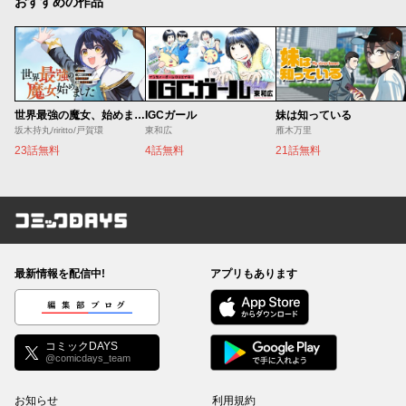
おすすめの作品
世界最強の魔女、始めました ～私だけ『攻略サイト』を見れる世界で自由に生きます～
IGCガール
妹は知っている
坂木持丸/riritto/戸賀環
東和広
雁木万里
23話無料
4話無料
21話無料
コミックDAYS
最新情報を配信中!
アプリもあります
編集部ブログ
コミックDAYS
@comicdays_team
お知らせ
利用規約