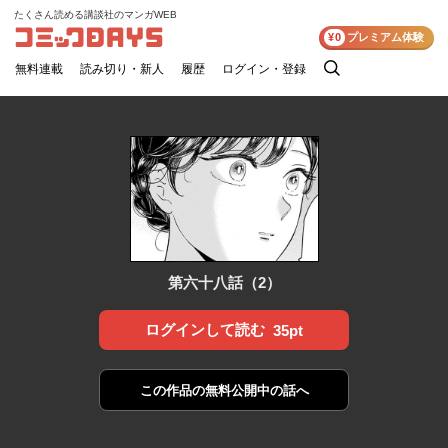
たくさん読める講談社のマンガWEB
コミックDAYS
¥0
プレミアム体験
無料連載
読み切り・新人
履歴
ログイン・登録
検
索
第六十八話（2）
ログインして読む
35pt
この作品の
無料公開中の話へ