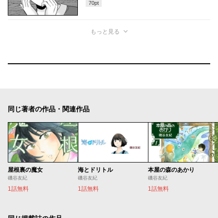
70
pt
もっと見る
同じ著者の作品・関連作品
屋根裏の魔女
海とドリトル
本屋の森のあかり
磯谷友紀
磯谷友紀
磯谷友紀
1話無料
1話無料
1話無料