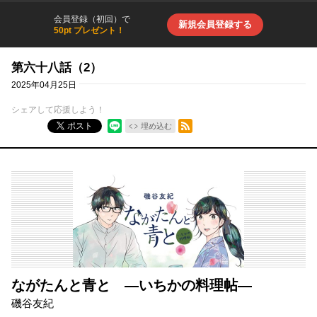
会員登録（初回）で
新規会員登録する
50pt プレゼント！
第六十八話（2）
2025年04月25日
シェアして応援しよう！
RSSフィード
ポスト
埋め込む
ながたんと青と ―いちかの料理帖―
磯谷友紀