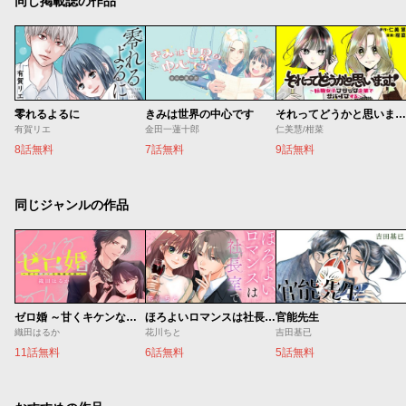
同じ掲載誌の作品
零れるよるに
きみは世界の中心です
それってどうかと思います！～転職女子、ブラック企業でサバイブする。～
有賀リエ
金田一蓮十郎
仁美慧/柑菜
8話無料
7話無料
9話無料
同じジャンルの作品
ゼロ婚 ～甘くキケンな極秘任務～
ほろよいロマンスは社長室で
官能先生
織田はるか
花川ちと
吉田基已
11話無料
6話無料
5話無料