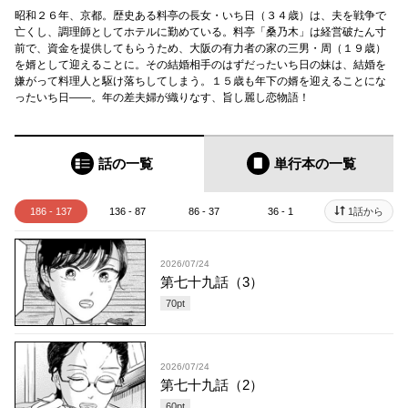
昭和２６年、京都。歴史ある料亭の長女・いち日（３４歳）は、夫を戦争で
亡くし、調理師としてホテルに勤めている。料亭「桑乃木」は経営破たん寸
前で、資金を提供してもらうため、大阪の有力者の家の三男・周（１９歳）
を婿として迎えることに。その結婚相手のはずだったいち日の妹は、結婚を
嫌がって料理人と駆け落ちしてしまう。１５歳も年下の婿を迎えることにな
ったいち日――。年の差夫婦が織りなす、旨し麗し恋物語！
話の一覧
単行本
の一覧
186 - 137
136 - 87
86 - 37
36 - 1
1話から
2026/07/24
第七十九話（3）
70
pt
2026/07/24
第七十九話（2）
60
pt