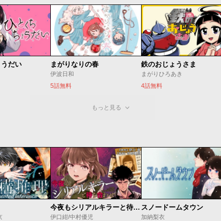
ょうだい
まがりなりの春
鉄のおじょうさま
伊波日和
まがりひろあき
5話無料
4話無料
もっと見る
今夜もシリアルキラーと待ち合わせ
スノードームタウン
京
伊口紺/中村優児
加納梨衣