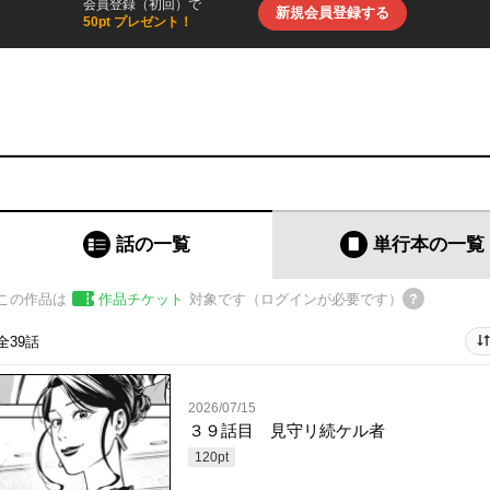
会員登録（初回）で
新規会員登録する
50pt プレゼント！
話の一覧
単行本
の一覧
この作品は
作品チケット
対象です（ログインが必要です）
全39話
2026/07/15
３９話目 見守リ続ケル者
120
pt