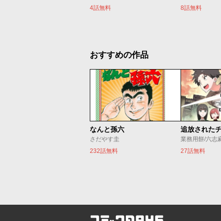
4話無料
8話無料
おすすめの作品
なんと孫六
さだやす圭
業務用餅/六志
232話無料
27話無料