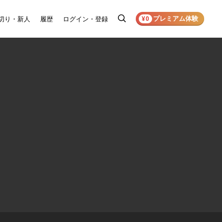
プレミアム体験
切り・新人
履歴
ログイン・登録
検
¥0
索