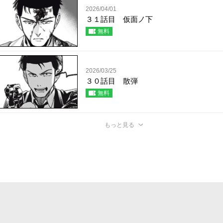
2026/04/01
３１話目 仮面ノ下
無料
2026/03/25
３０話目 散弾
無料
もっと見る