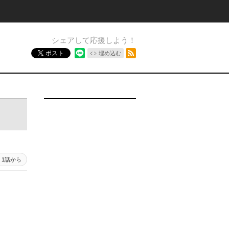
シェアして応援しよう！
RSSフィード
ポスト
埋め込む
1話から