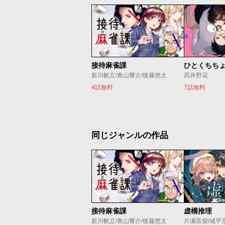
接待麻雀課
ひとくちち
新川帆立/奥山響介/後藤悠太
髙井野花
4話無料
7話無料
同じジャンルの作品
接待麻雀課
虚構推理
新川帆立/奥山響介/後藤悠太
片瀬茶柴/城平