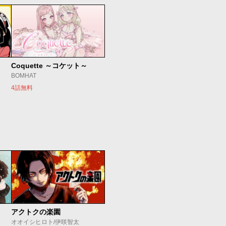
Coquette ～コケット～
BOMHAT
4話無料
アクトクの楽園
オオイシヒロト/伊咲智太