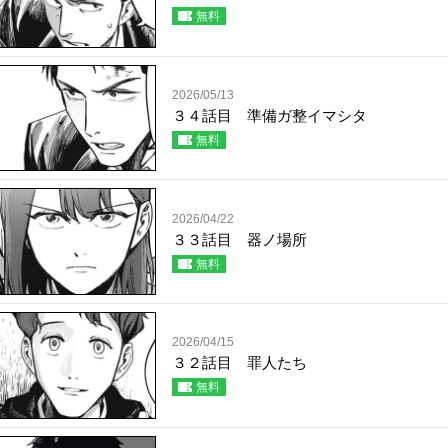
無料
2026/05/13
３４話目 準備ガ整イマシタ
無料
2026/04/22
３３話目 器ノ場所
無料
2026/04/15
３２話目 罪人たち
無料