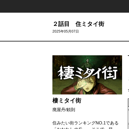
２話目 住ミタイ街
2025年05月07日
棲ミタイ街
廃屋丹
/
頼則
住みたい街ランキングNO.1である