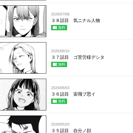
2026/07/08
３８話目 気ニナル人物
無料
2026/06/10
３７話目 ゴ苦労様デシタ
無料
2026/06/03
３６話目 宙飛ブ思イ
無料
2026/05/20
３５話目 自分ノ顔