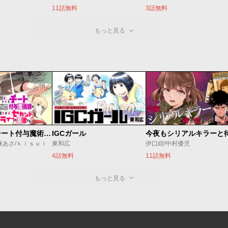
11話無料
3話無料
もっと見る
追放されたチート付与魔術師は気ままなセカンドライフを謳歌する。 ～俺は武器だけじゃなく、あらゆるものに『強化ポイント』を付与できるし、俺の意思でいつでも効果を解除できるけど、残った人たち大丈夫？～
IGCガール
麻あさ/ｋｉｓｕｉ
東和広
伊口紺/中村優児
4話無料
11話無料
もっと見る