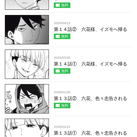
無料
2026/04/13
第１４話② 六花様、イズモへ帰る
無料
2026/03/30
第１４話① 六花様、イズモへ帰る
無料
2026/01/26
第１３話② 六花、色々忠告される
無料
2026/01/12
第１３話① 六花、色々忠告される