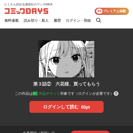
たくさん読める講談社のマンガWEB
コミックDAYS
¥0
プレミアム体験
無料連載
読み切り・新人
履歴
ログイン・登録
検
索
第３話② 六花様、買ってもらう
この作品は
作品チケット
対象です（ログインが必要です）
ログインして読む
60pt