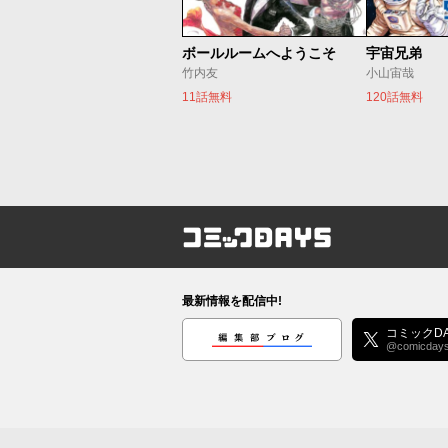
ボールルームへようこそ
宇宙兄弟
竹内友
小山宙哉
11話無料
120話無料
コミックDAYS
最新情報を配信中!
編集部ブログ
コミックDA
@comicday