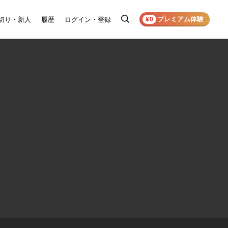
プレミアム体験
切り・新人
履歴
ログイン・登録
検
¥0
索