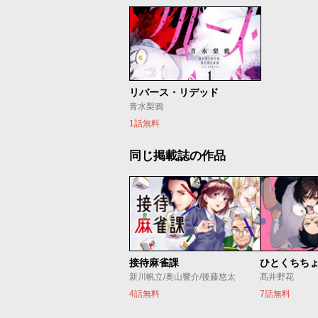
リバース・リデッド
青水梨鴉
1話無料
同じ掲載誌の作品
接待麻雀課
ひとくちち
新川帆立/奥山響介/後藤悠太
髙井野花
4話無料
7話無料