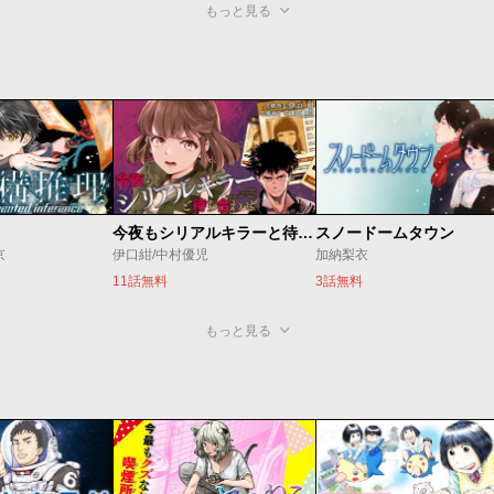
もっと見る
今夜もシリアルキラーと待ち合わせ
スノードームタウン
京
伊口紺/中村優児
加納梨衣
11話無料
3話無料
もっと見る