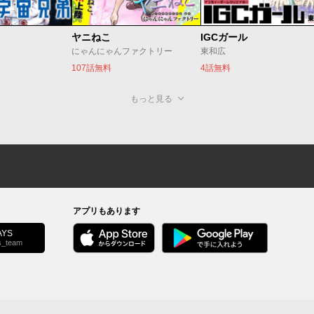
ヤニねこ
IGCガール
にゃんにゃんファクトリー
東和広
107話無料
4話無料
もっと見る
アプリもあります
YS
s_team