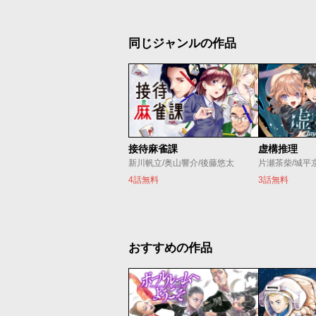
同じジャンルの作品
接待麻雀課
虚構推理
新川帆立/奥山響介/後藤悠太
片瀬茶柴/城平
4話無料
3話無料
おすすめの作品