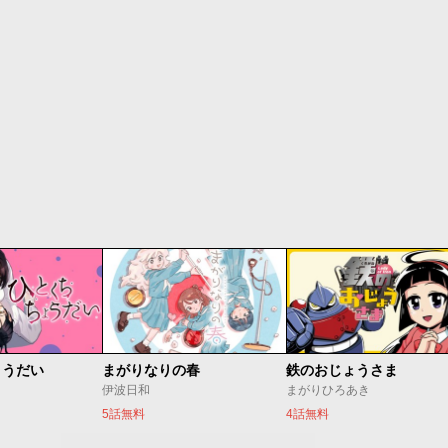
ょうだい
まがりなりの春
鉄のおじょうさま
伊波日和
まがりひろあき
5話無料
4話無料