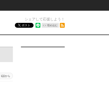
シェアして応援しよう！
RSSフィード
ポスト
埋め込む
1話から