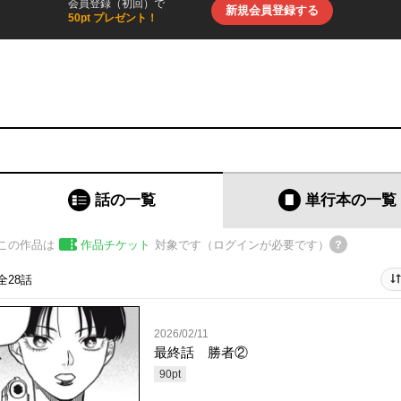
会員登録（初回）で
新規会員登録する
50pt プレゼント！
話の一覧
単行本
の一覧
この作品は
作品チケット
対象です（ログインが必要です）
全28話
2026/02/11
最終話 勝者②
90
pt