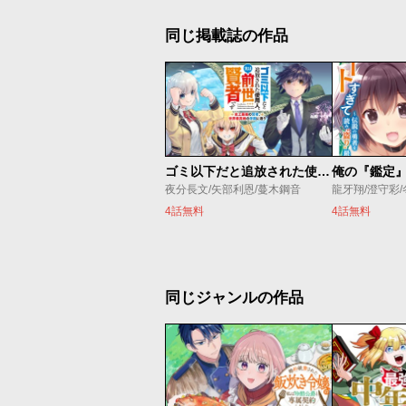
同じ掲載誌の作品
ゴミ以下だと追放された使用人、実は前世賢者です ～史上最強の賢者、世界最高峰の学園に通う～
夜分長文/矢部利恩/蔓木鋼音
龍牙翔/澄守彩
4話無料
4話無料
同じジャンルの作品