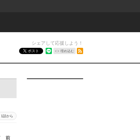
シェアして応援しよう！
RSSフィード
ポスト
埋め込む
1話から
Ⅳ 前