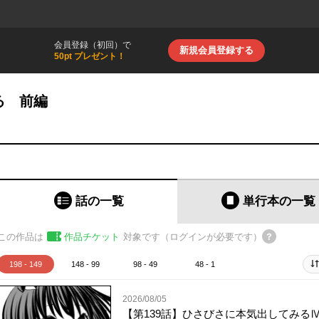
会員登録（初回）で
新規会員登録する
50pt プレゼント！
る 前編
話の一覧
単行本
の一覧
この作品は
作品チケット
対象です（ログインが必要です）
198 - 149
148 - 99
98 - 49
48 - 1
2026/08/05
【第139話】ひさびさに本気出してみる