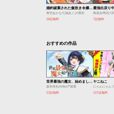
婚約破棄された飯炊き令嬢の私は冷酷公爵と専属契約しました～ですが胃袋を掴んだ結果、冷たかった公爵様がどんどん優しくなっています～
青空あかな/七福あくび/黒裄
斯道歩/明石六
28話無料
7話無料
おすすめの作品
世界最強の魔女、始めました ～私だけ『攻略サイト』を見れる世界で自由に生きます～
ヤニねこ
坂木持丸/riritto/戸賀環
にゃんにゃん
23話無料
107話無料