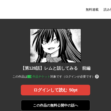
無料連載
読み
【第128話】レムと話してみる 前編
この作品は
作品チケット
対象です（ログインが必要です）
50pt
ログインして読む
この作品の
無料公開中の話へ