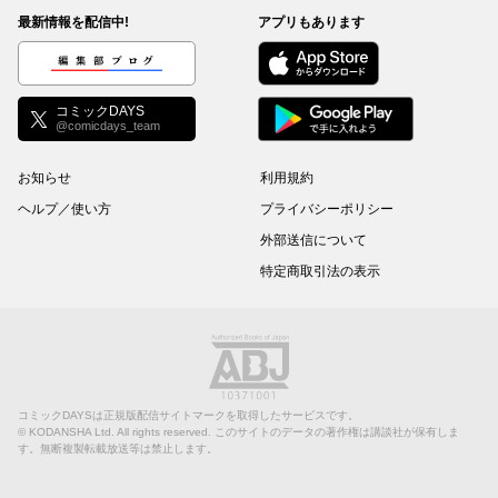
最新情報を配信中!
アプリもあります
編集部ブログ
コミックDAYS
@comicdays_team
お知らせ
利用規約
ヘルプ／使い方
プライバシーポリシー
外部送信について
特定商取引法の表示
コミックDAYSは正規版配信サイトマークを取得したサービスです。
©
KODANSHA Ltd.
All rights reserved. このサイトのデータの著作権は講談社が保有しま
す。無断複製転載放送等は禁止します。