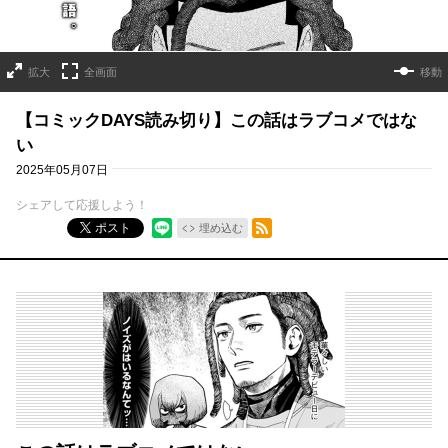
拡大
全画面
移動
【コミックDAYS読み切り】この話はラブコメではな
い
2025年05月07日
シェアして応援しよう！
RSSフィード
ポスト
埋め込む