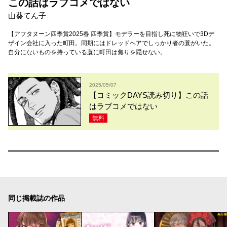
この話はラブコメではない
山葵てん子
【アフタヌーン四季賞2025春 四季賞】モデラーを目指し死に物狂いで3Dデ
ザイン会社に入った町田。同期にはドレッドヘアでしっかり者の蓑がいた。
自分にないものを持っている蓑に町田は焦りを隠せない。
2025/05/07
【コミックDAYS読み切り】この話
はラブコメではない
無料
同じ掲載誌の作品