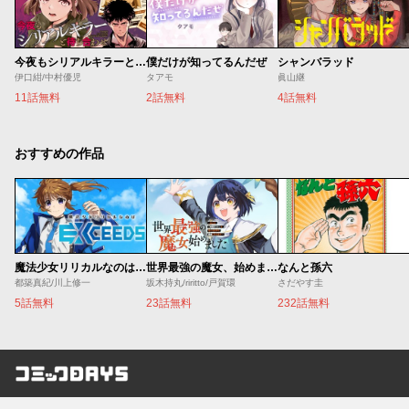
今夜もシリアルキラーと待ち合わせ
僕だけが知ってるんだぜ
シャンバラッド
伊口紺/中村優児
タアモ
眞山継
11話無料
2話無料
4話無料
おすすめの作品
魔法少女リリカルなのは EXCEEDS
世界最強の魔女、始めました ～私だけ『攻略サイト』を見れる世界で自由に生きます～
なんと孫六
都築真紀/川上修一
坂木持丸/riritto/戸賀環
さだやす圭
5話無料
23話無料
232話無料
コミックDAYS