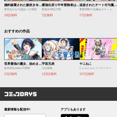
婚約破棄された飯炊き令嬢の私は冷酷公爵と専属契約しました～ですが胃袋を掴んだ結果、冷たかった公爵様がどんどん優しくなっています～
最強出戻り中年冒険者は、今さら命なんてかけたくない
追放されたチート付与魔術師は気ままなセカンドライフを謳歌する。 ～俺は武器だけじゃなく、あらゆるものに『強化ポイント』を付与できるし、俺の意思でいつでも効果を解除できるけど、残った人たち大丈夫？～
青空あかな/七福あくび/黒裄
斯道歩/明石六郎
業務用餅/六志麻あさ/ｋｉｓｕｉ
28話無料
7話無料
27話無料
おすすめの作品
世界最強の魔女、始めました ～私だけ『攻略サイト』を見れる世界で自由に生きます～
宇宙兄弟
ヤニねこ
坂木持丸/riritto/戸賀環
小山宙哉
にゃんにゃんファクトリー
23話無料
120話無料
107話無料
コミックDAYS
最新情報を配信中!
アプリもあります
編集部ブログ