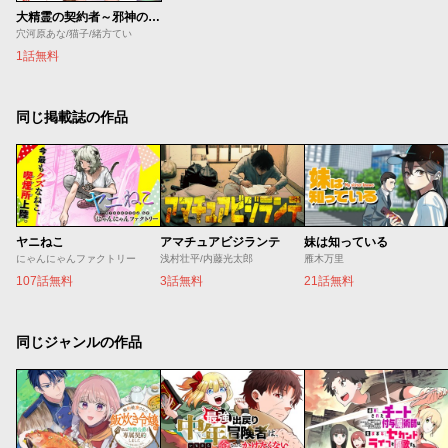
大精霊の契約者～邪神の供物、最強の冒険者へ至る～
穴河原あな/猫子/緒方てい
1話無料
同じ掲載誌の作品
ヤニねこ
アマチュアビジランテ
妹は知っている
にゃんにゃんファクトリー
浅村壮平/内藤光太郎
雁木万里
107話無料
3話無料
21話無料
同じジャンルの作品