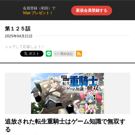
会員登録（初回）で
新規会員登録する
50pt プレゼント！
第１２５話
2025年04月21日
シェアして応援しよう！
RSSフィード
ポスト
埋め込む
追放された転生重騎士はゲーム知識で無双す
る