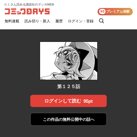
たくさん読める講談社のマンガWEB
コミックDAYS
¥0
プレミアム体験
無料連載
読み切り・新人
履歴
ログイン・登録
検
索
第１２５話
ログインして読む
95pt
この作品の
無料公開中の話へ