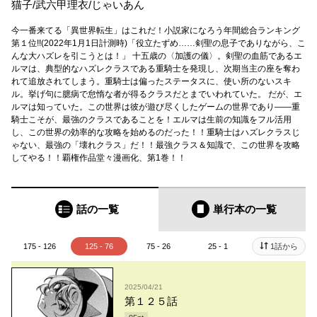
猫子
/
武六甲理衣
/
じゃいあん
今一番来てる「異世界転生」はこれだ！小説家になろう年間総合ランキング
第１位!!(2022年1月1日計測時)「役立たずめ……剣聖の息子でありながら、こ
んな大ハズレを引こうとは！」 十五歳の〈加護の儀〉。剣聖の血筋であるエ
ルマは、典型的なハズレクラスである重騎士を発現し、次期当主の座を奪わ
れて追放されてしまう。重騎士は偏ったステータスに、使い所のないスキ
ル。挙げ句に臆病で怠惰な者が得るクラスだとまでいわれていた。 だが、エ
ルマは知っていた。この世界は彼が遊び尽くしたゲームの世界であり――重
騎士こそが、最強のクラスであることを！エルマは生前の知識をフル活用
し、この世界の効率的な攻略を始めるのだった！！重騎士はハズレクラスじ
ゃない、最強の「壊れクラス」だ！！最強クラス＆知識で、この世界を攻略
してやる！！覇権作品堂々漫画化、第1巻！！
話の一覧
単行本
の一覧
175 - 126
125 - 76
75 - 26
25 - 1
1話から
2025/04/21
第１２５話