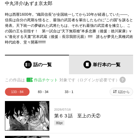
中丸洋介
/
あずま京太郎
時は西暦1600年。“織田信長”が全国統一してから10年が経過していた――。
信長は自分の死期を悟ると、最強の武芸者を輩出したものに“この国”を譲ると
発表。天下統一の夢破れた武将たちは、それぞれ最強の武芸者を擁立し、こ
の国の王を目指す！ 第一試合は“天下無双槍”本多忠勝（後援：徳川家康）v
s.“進化する天稟”宮本武蔵（後援：長宗我部元親）!!!!! 誰もが夢見た異種武術
時代絵巻、堂々開幕!!!!!!!!
話の一覧
単行本
の一覧
この作品は
作品チケット
対象です（ログインが必要です）
133 - 84
83 - 34
33 - 1
1話から
2026/07/16
第６３話 至上の天②
80
pt