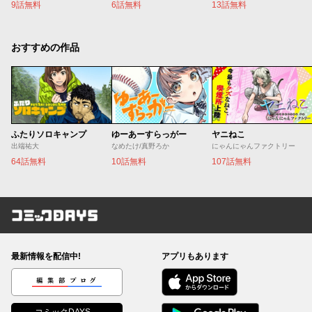
9話無料
6話無料
13話無料
おすすめの作品
ふたりソロキャンプ
ゆーあーすらっがー
ヤニねこ
出端祐大
なめたけ/真野ろか
にゃんにゃんファクトリー
64話無料
10話無料
107話無料
コミックDAYS
最新情報を配信中!
アプリもあります
編集部ブログ