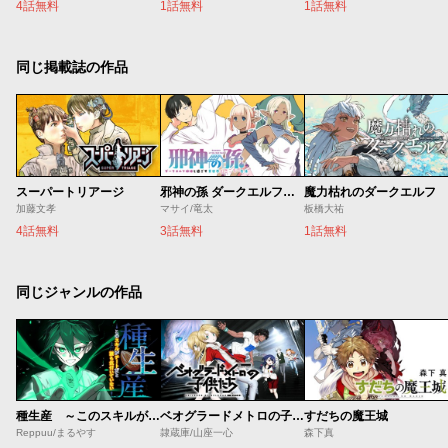
4話無料
1話無料
1話無料
同じ掲載誌の作品
スーパートリアージ
邪神の孫 ダークエルフ姉妹と過ごす異世界引きこもり生活
魔力枯れのダークエルフ
加藤文孝
マサイ/竜太
板橋大祐
4話無料
3話無料
1話無料
同じジャンルの作品
種生産 ～このスキルがチートだとまだ誰も気付いていない～
ベオグラードメトロの子供たち
すだちの魔王城
Reppuu/まるやす
隷蔵庫/山座一心
森下真