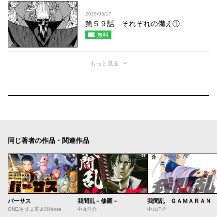
2026/03/17
第５９話 それぞれの備え①
無料
もっと見る
同じ著者の作品・関連作品
バーサス
我間乱－修羅－
我間乱 ＧＡＭＡＲＡＮ
ONE/あずま京太郎/bose
中丸洋介
中丸洋介