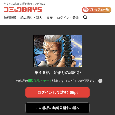
たくさん読める講談社のマンガWEB
コミックDAYS
¥0
プレミアム体験
無料連載
読み切り・新人
履歴
ログイン・登録
検
索
第４８話 始まりの場所①
この作品は
作品チケット
対象です（ログインが必要です）
ログインして読む
85pt
この作品の
無料公開中の話へ