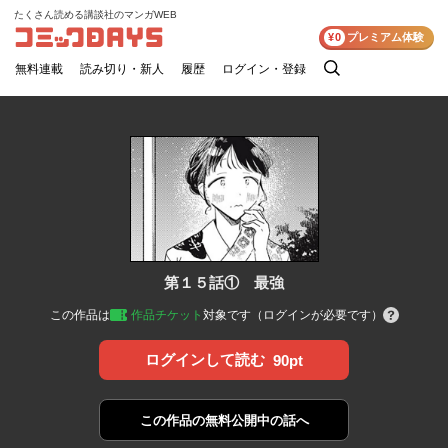
たくさん読める講談社のマンガWEB
コミックDAYS
¥0
プレミアム体験
無料連載
読み切り・新人
履歴
ログイン・登録
検
索
第１５話① 最強
この作品は
作品チケット
対象です（ログインが必要です）
ログインして読む
90pt
この作品の
無料公開中の話へ