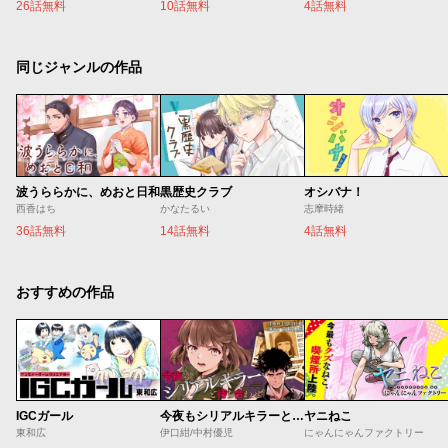
26話無料
10話無料
4話無料
同じジャンルの作品
波うららかに、めおと日和
黒歴史クラブ
オシバナ！
西香はち
かなたるい
志摩時緒
36話無料
14話無料
4話無料
おすすめの作品
IGCガール
今夜もシリアルキラーと待ち合わせ
ヤニねこ
東和広
伊口紺/中村優児
にゃんにゃんファクトリー