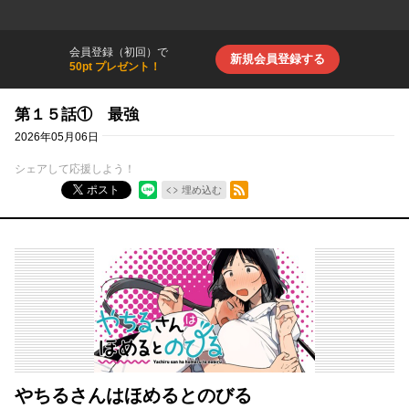
会員登録（初回）で
新規会員登録する
50pt プレゼント！
第１５話① 最強
2026年05月06日
シェアして応援しよう！
RSSフィード
ポスト
埋め込む
やちるさんはほめるとのびる