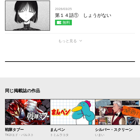
2026/03/25
第１４話① しょうがない
無料
もっと見る
同じ掲載誌の作品
戦隊タブー
まんペン
シルバー・スクリーン
TK2/エド・バルスト
トミムラコタ
いまい