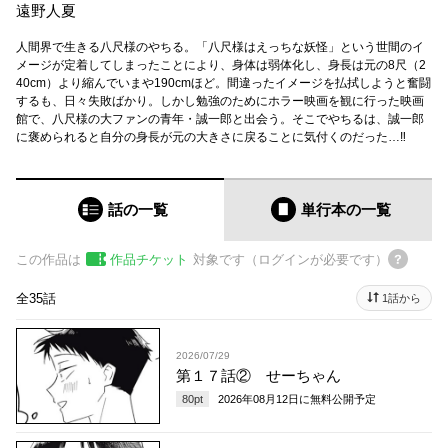
遠野人夏
人間界で生きる八尺様のやちる。「八尺様はえっちな妖怪」という世間のイ
メージが定着してしまったことにより、身体は弱体化し、身長は元の8尺（2
40cm）より縮んでいまや190cmほど。間違ったイメージを払拭しようと奮闘
するも、日々失敗ばかり。しかし勉強のためにホラー映画を観に行った映画
館で、八尺様の大ファンの青年・誠一郎と出会う。そこでやちるは、誠一郎
に褒められると自分の身長が元の大きさに戻ることに気付くのだった…‼
話の一覧
単行本
の一覧
この作品は
作品チケット
対象です（ログインが必要です）
全35話
1話から
2026/07/29
第１７話② せーちゃん
80
pt
2026年08月12日
に無料公開予定