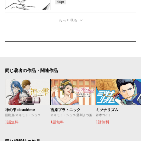
90
pt
もっと見る
同じ著者の作品・関連作品
神の雫 deuxième
吉原プラトニック
ミツナリズム
亜樹直/オキモト・シュウ
オキモト・シュウ/藤川よつ葉
鈴木コイチ
1話無料
1話無料
1話無料