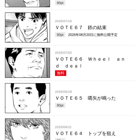
80
pt
2026/07/16
ＶＯＴＥ６７ 鉄の結束
80
pt
2026年08月20日
に無料公開予定
2026/07/02
ＶＯＴＥ６６ Ｗｈｅｅｌ ａｎ
ｄ ｄｅａｌ
無料
2026/06/18
ＶＯＴＥ６５ 嚆矢が鳴った
80
pt
2026/06/11
ＶＯＴＥ６４ トップを狙え