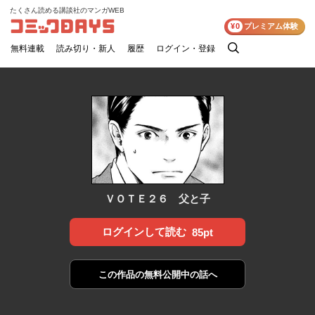
たくさん読める講談社のマンガWEB
コミックDAYS
¥0
プレミアム体験
無料連載
読み切り・新人
履歴
ログイン・登録
検
索
ＶＯＴＥ２６ 父と子
ログインして読む
85pt
この作品の
無料公開中の話へ