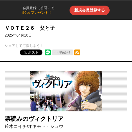
会員登録（初回）で
新規会員登録する
50pt プレゼント！
ＶＯＴＥ２６ 父と子
2025年04月10日
シェアして応援しよう！
RSSフィード
ポスト
埋め込む
票読みのヴィクトリア
鈴木コイチ
/
オキモト・シュウ