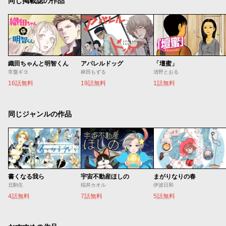
同じ掲載誌の作品
織田ちゃんと明智くん
アパレルドッグ
「壇蜜」
常盤ギヨ
林田もずる
清野とおる
16話無料
19話無料
1話無料
同じジャンルの作品
書くなる我ら
宇宙不動産ほしの
まがりなりの春
北駒生
稲井カオル
伊波日和
4話無料
7話無料
5話無料