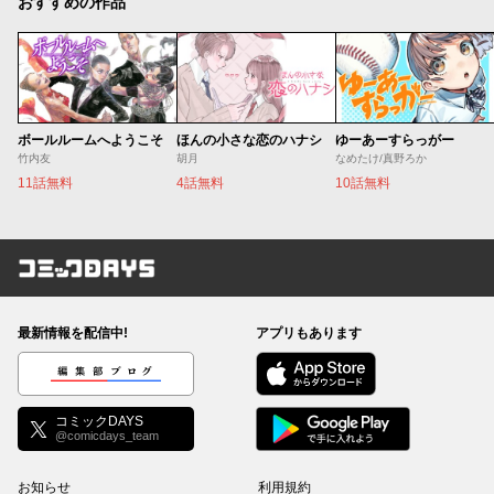
おすすめの作品
ボールルームへようこそ
ほんの小さな恋のハナシ
ゆーあーすらっがー
竹内友
胡月
なめたけ/真野ろか
11話無料
4話無料
10話無料
コミックDAYS
最新情報を配信中!
アプリもあります
編集部ブログ
コミックDAYS
@comicdays_team
お知らせ
利用規約