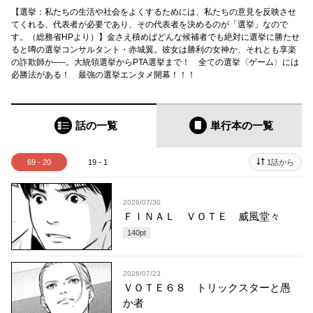
【選挙：私たちの生活や社会をよくするためには、私たちの意見を反映させ
てくれる、代表者が必要であり、その代表者を決めるのが「選挙」なので
す。（総務省HPより）】金さえ積めばどんな候補者でも絶対に選挙に勝たせ
ると噂の選挙コンサルタント・赤城翼。彼女は勝利の女神か、それとも享楽
の詐欺師か──。大統領選挙からPTA選挙まで！ 全ての選挙〈ゲーム〉には
必勝法がある！ 最強の選挙エンタメ開幕！！！
話の一覧
単行本
の一覧
69 - 20
19 - 1
1話から
2026/07/30
ＦＩＮＡＬ ＶＯＴＥ 威風堂々
140
pt
2026/07/23
ＶＯＴＥ６８ トリックスターと愚
か者