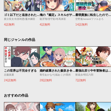
ゴミ以下だと追放された使用人、実は前世賢者です ～史上最強の賢者、世界最高峰の学園に通う～
俺の『鑑定』スキルがチートすぎて
最弱貴族に転生したので悪役たちを集めてみた
夜分長文/矢部利恩/蔓木鋼音
龍牙翔/澄守彩/冬馬来彩
空野進/sorani/ファルまろ
4話無料
4話無料
14話無料
同じジャンルの作品
この世界は不完全すぎる
婚約破棄された飯炊き令嬢の私は冷酷公爵と専属契約しました～ですが胃袋を掴んだ結果、冷たかった公爵様がどんどん優しくなっています～
最強出戻り中年冒険者は、今さら命なんてかけたくない
左藤真通
青空あかな/七福あくび/黒裄
斯道歩/明石六郎
24話無料
28話無料
7話無料
おすすめの作品