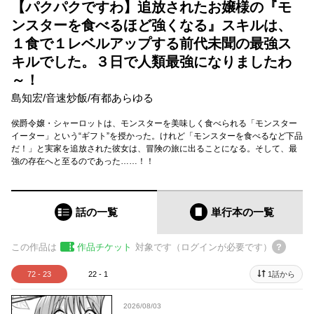
【パクパクですわ】追放されたお嬢様の『モ
ンスターを食べるほど強くなる』スキルは、
１食で１レベルアップする前代未聞の最強ス
キルでした。３日で人類最強になりましたわ
～！
島知宏
/
音速炒飯
/
有都あらゆる
侯爵令嬢・シャーロットは、モンスターを美味しく食べられる「モンスター
イーター」という“ギフト”を授かった。けれど「モンスターを食べるなど下品
だ！」と実家を追放された彼女は、冒険の旅に出ることになる。そして、最
強の存在へと至るのであった……！！
話の一覧
単行本
の一覧
この作品は
作品チケット
対象です（ログインが必要です）
72 - 23
22 - 1
1話から
2026/08/03