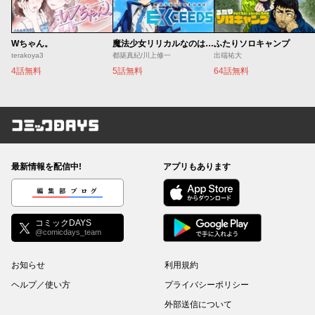
Wちゃん。
魔法少女リリカルなのは EXCEEDS
ふたりソロキャンプ
terakoya3
都築真紀/川上修一
出端祐大
4話無料
5話無料
64話無料
コミックDAYS
最新情報を配信中!
アプリもあります
編集部ブログ
コミックDAYS
@comicdays_team
お知らせ
利用規約
ヘルプ／使い方
プライバシーポリシー
外部送信について