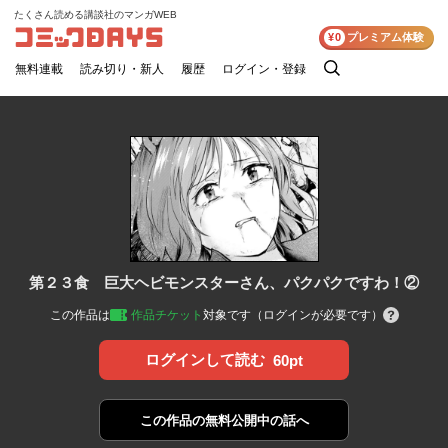
たくさん読める講談社のマンガWEB
コミックDAYS
¥0
プレミアム体験
無料連載
読み切り・新人
履歴
ログイン・登録
検
索
第２３食 巨大ヘビモンスターさん、パクパクですわ！②
この作品は
作品チケット
対象です（ログインが必要です）
ログインして読む
60pt
この作品の
無料公開中の話へ