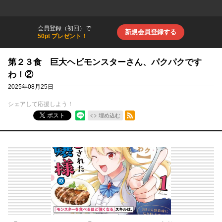
会員登録（初回）で
新規会員登録する
50pt プレゼント！
第２３食 巨大ヘビモンスターさん、パクパクです
わ！②
2025年08月25日
シェアして応援しよう！
RSSフィード
ポスト
埋め込む