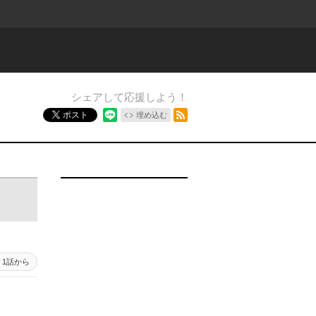
シェアして応援しよう！
RSSフィード
ポスト
埋め込む
1話から