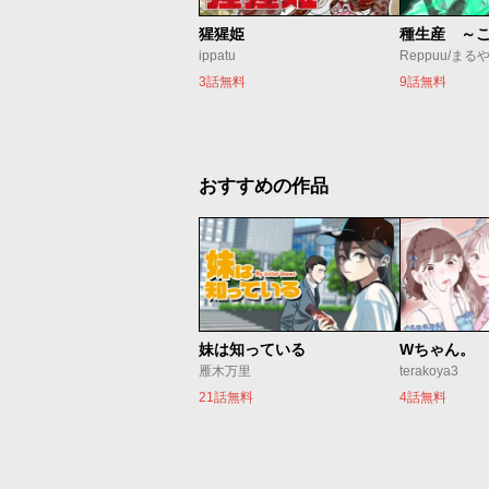
猩猩姫
ippatu
Reppuu/まる
3話無料
9話無料
おすすめの作品
妹は知っている
Wちゃん。
雁木万里
terakoya3
21話無料
4話無料