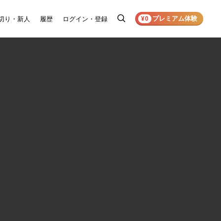
プレミアム体験
切り・新人
履歴
ログイン・登録
検
¥0
索