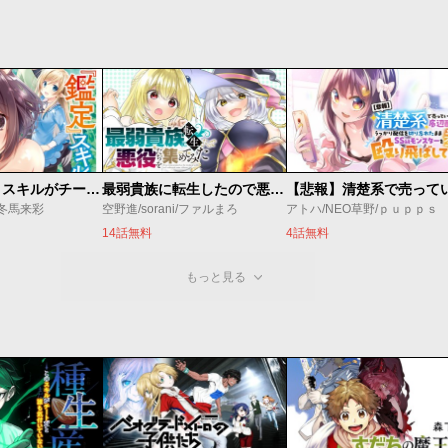
俺の『鑑定』スキルがチートすぎて
最弱貴族に転生したので悪役たちを集めてみた
/冬馬来彩
空野進/sorani/ファルまろ
アトハ/NEO草野/ｐｕｐｐｓ
14話無料
4話無料
もっと見る