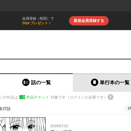
会員登録（初回）で
新規会員登録する
50pt プレゼント！
話の一覧
単行本
の一覧
この作品は
作品チケット
対象です（ログインが必要です）
全27話
2026/07/22