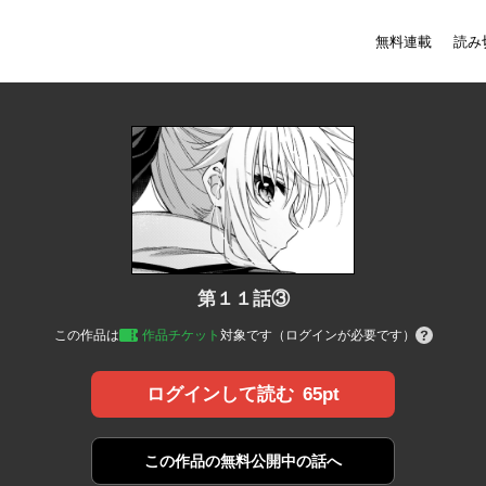
無料連載
読み
第１１話③
この作品は
作品チケット
対象です（ログインが必要です）
65pt
ログインして読む
この作品の
無料公開中の話へ