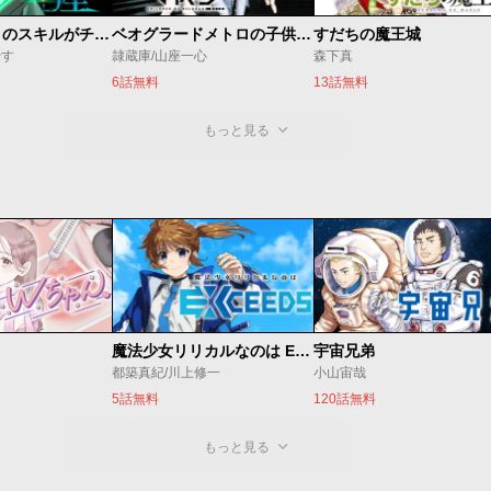
種生産 ～このスキルがチートだとまだ誰も気付いていない～
ベオグラードメトロの子供たち
すだちの魔王城
やす
隷蔵庫/山座一心
森下真
6話無料
13話無料
もっと見る
魔法少女リリカルなのは EXCEEDS
宇宙兄弟
都築真紀/川上修一
小山宙哉
5話無料
120話無料
もっと見る