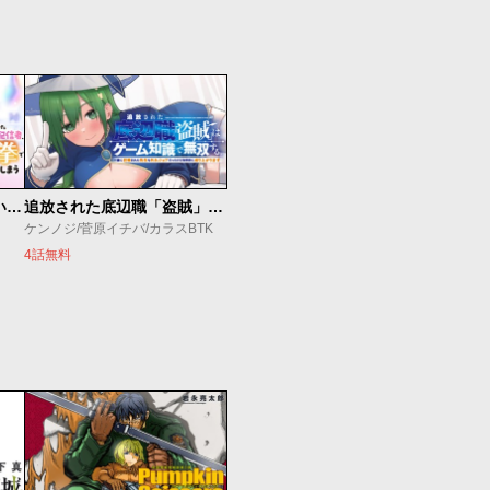
【悲報】清楚系で売っていた底辺配信者、うっかり配信を切り忘れたままSS級モンスターを拳で殴り飛ばしてしまう
追放された底辺職「盗賊」はゲーム知識で無双する。一緒に召喚された先生も外れジョブだったけど効率的に成り上がります
ケンノジ/菅原イチバ/カラスBTK
4話無料