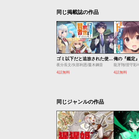
同じ掲載誌の作品
ゴミ以下だと追放された使用人、実は前世賢者です ～史上最強の賢者、世界最高峰の学園に通う～
夜分長文/矢部利恩/蔓木鋼音
龍牙翔/澄守彩
4話無料
4話無料
同じジャンルの作品