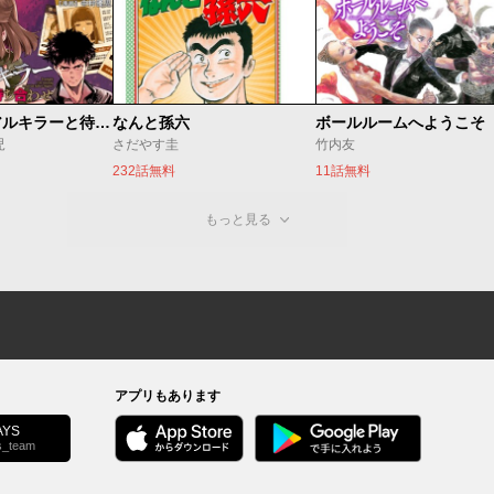
今夜もシリアルキラーと待ち合わせ
なんと孫六
ボールルームへようこそ
児
さだやす圭
竹内友
232話無料
11話無料
もっと見る
アプリもあります
YS
s_team