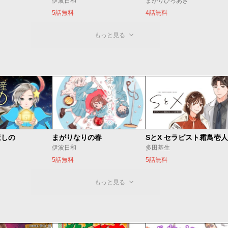
伊波日和
まがりひろあき
5話無料
4話無料
もっと見る
ほしの
まがりなりの春
伊波日和
多田基生
5話無料
5話無料
もっと見る