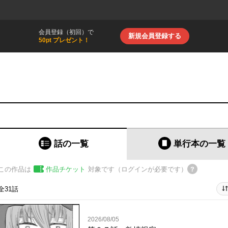
会員登録（初回）で
新規会員登録する
50pt プレゼント！
話の一覧
単行本
の一覧
この作品は
作品チケット
対象です（ログインが必要です）
全31話
2026/08/05