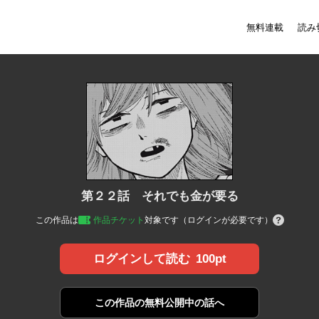
無料連載
読み
第２２話 それでも金が要る
この作品は
作品チケット
対象です（ログインが必要です）
100pt
ログインして読む
この作品の
無料公開中の話へ