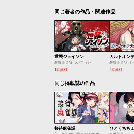
同じ著者の作品・関連作品
世襲ジェイソン
殺野高菜/まつだこうた
殺野高菜/オオ
1話無料
2話無料
同じ掲載誌の作品
接待麻雀課
ひとくちち