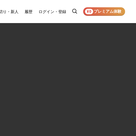
プレミアム体験
切り・新人
履歴
ログイン・登録
検
¥0
索