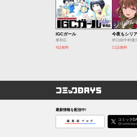
IGCガール
東和広
伊口紺/中村優
4話無料
11話無料
コミックDAYS
最新情報を配信中!
編集部ブログ
コミックDA
@comicday