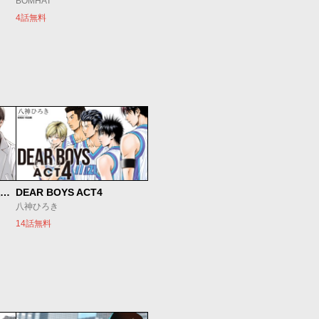
BOMHAT
4話無料
SとX セラピスト霜鳥壱人の診察室
DEAR BOYS ACT4
八神ひろき
14話無料