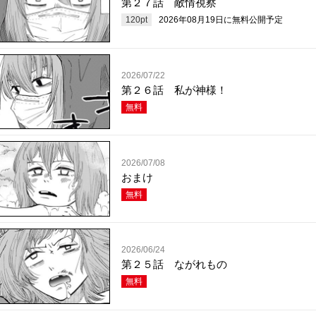
第２７話 敵情視察
120
pt
2026年08月19日
に無料公開予定
2026/07/22
第２６話 私が神様！
無料
2026/07/08
おまけ
無料
2026/06/24
第２５話 ながれもの
無料