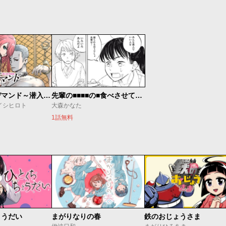
カルトオンデマンド～潜入捜査官と8人の女優たち～
先輩の■■■■の■食べさせてください
イシヒロト
大森かなた
1話無料
ょうだい
まがりなりの春
鉄のおじょうさま