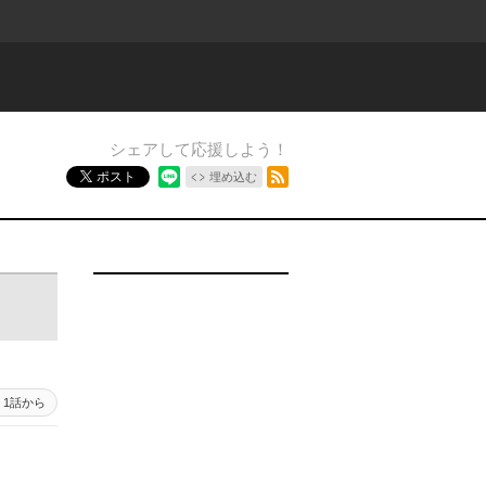
シェアして応援しよう！
RSSフィード
ポスト
埋め込む
1話から