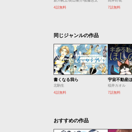
新川帆立/奥山響介/後藤悠太
髙井野花
4話無料
7話無料
同じジャンルの作品
書くなる我ら
宇宙不動産
北駒生
稲井カオル
4話無料
7話無料
おすすめの作品