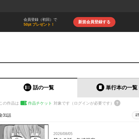
会員登録（初回）で
新規会員登録する
50pt プレゼント！
話の一覧
単行本
の一覧
この作品は
作品チケット
対象です（ログインが必要です）
全31話
2026/08/05