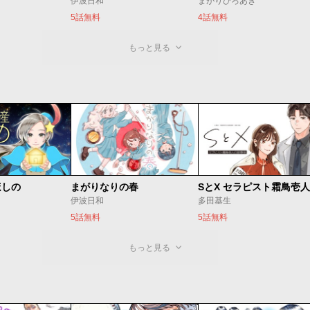
伊波日和
まがりひろあき
5話無料
4話無料
もっと見る
ほしの
まがりなりの春
伊波日和
多田基生
5話無料
5話無料
もっと見る