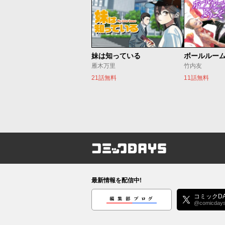
妹は知っている
ボールルー
雁木万里
竹内友
21話無料
11話無料
コミックDAYS
最新情報を配信中!
編集部ブログ
コミックDA
@comicday