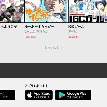
ムへようこそ
ゆーあーすらっがー
IGCガール
なめたけ/真野ろか
東和広
10話無料
4話無料
もっと見る
アプリもあります
YS
s_team