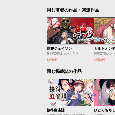
同じ著者の作品・関連作品
世襲ジェイソン
殺野高菜/まつだこうた
殺野高菜/オオ
1話無料
2話無料
同じ掲載誌の作品
接待麻雀課
ひとくちち