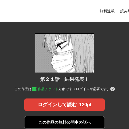
無料連載
読み
第２１話 結果発表！
この作品は
作品チケット
対象です（ログインが必要です）
120pt
ログインして読む
この作品の
無料公開中の話へ