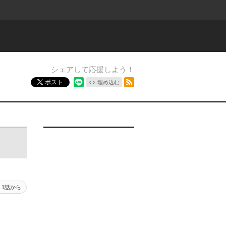
シェアして応援しよう！
RSSフィード
ポスト
埋め込む
1話から