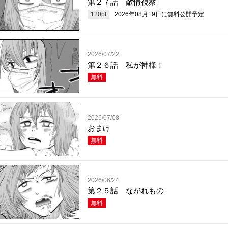
第２７話 敵情視察
120
pt
2026年08月19日
に無料公開予定
2026/07/22
第２６話 私が神様！
無料
2026/07/08
おまけ
無料
2026/06/24
第２５話 ながれもの
無料