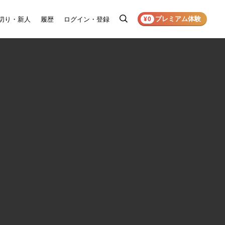
プレミアム体験
切り・新人
履歴
ログイン・登録
検
¥0
索