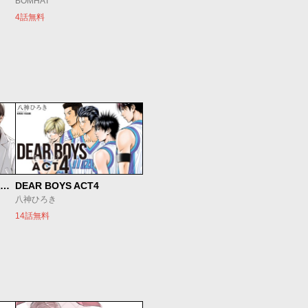
BOMHAT
4話無料
SとX セラピスト霜鳥壱人の診察室
DEAR BOYS ACT4
八神ひろき
14話無料