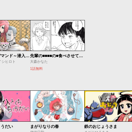
カルトオンデマンド～潜入捜査官と8人の女優たち～
先輩の■■■■の■食べさせてください
イシヒロト
大森かなた
1話無料
ょうだい
まがりなりの春
鉄のおじょうさま