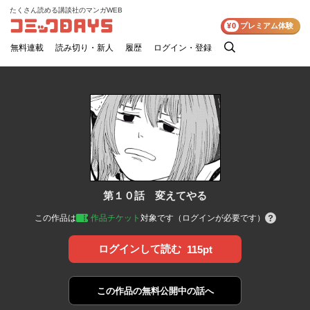
たくさん読める講談社のマンガWEB
コミックDAYS
¥0
プレミアム体験
無料連載
読み切り・新人
履歴
ログイン・登録
検
索
第１０話 変えてやる
この作品は
作品チケット
対象です（ログインが必要です）
ログインして読む
115pt
この作品の
無料公開中の話へ