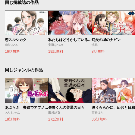
同じ掲載誌の作品
恋スルシカク
私たちはどうかしている 妻恋い
幻炎の城のナビン
南波あつこ
安藤なつみ
慎結
16話無料
19話無料
8話無料
同じジャンルの作品
あぶらぶ 夫婦でアブノーマルなラブしませんか？
矢野くんの普通の日々
波うららかに、めおと日和
ありしゃん
田村結衣
西香はち
18話無料
27話無料
36話無料