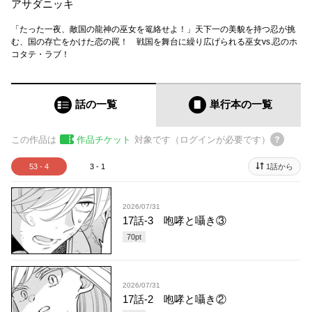
アサダニッキ
「たった一夜、敵国の龍神の巫女を篭絡せよ！」天下一の美貌を持つ忍が挑
む、国の存亡をかけた恋の罠！ 戦国を舞台に繰り広げられる巫女vs.忍のホ
コタテ・ラブ！
話の一覧
単行本
の一覧
この作品は
作品チケット
対象です（ログインが必要です）
53 - 4
3 - 1
1話から
2026/07/31
17話-3 咆哮と囁き③
70
pt
2026/07/31
17話-2 咆哮と囁き②