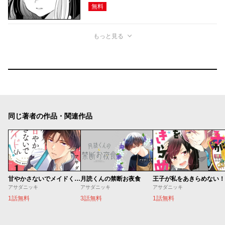
無料
もっと見る
同じ著者の作品・関連作品
甘やかさないでメイドくん！
月読くんの禁断お夜食
王子が私をあきらめない！
アサダニッキ
アサダニッキ
アサダニッキ
1話無料
3話無料
1話無料