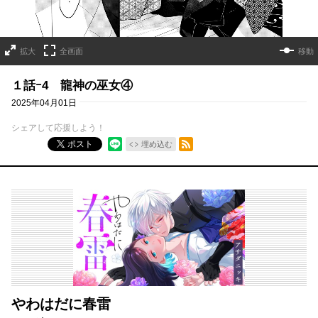
拡大
全画面
移動
１話ｰ4 龍神の巫女④
2025年04月01日
シェアして応援しよう！
RSSフィード
ポスト
埋め込む
やわはだに春雷