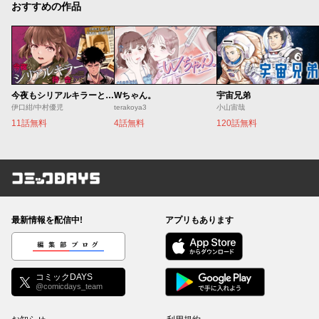
おすすめの作品
今夜もシリアルキラーと待ち合わせ
Wちゃん。
宇宙兄弟
伊口紺/中村優児
terakoya3
小山宙哉
11話無料
4話無料
120話無料
コミックDAYS
最新情報を配信中!
アプリもあります
編集部ブログ
コミックDAYS
@comicdays_team