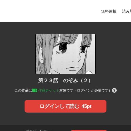
無料連載
読み
第２３話 のぞみ（２）
この作品は
作品チケット
対象です（ログインが必要です）
45pt
ログインして読む