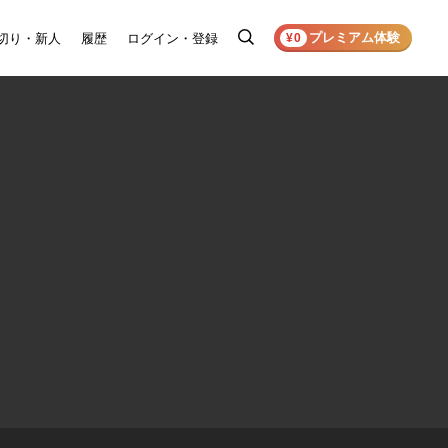
プレミアム体験
切り・新人
履歴
ログイン・登録
検
¥0
索