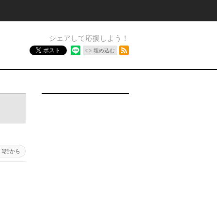
シェアして応援しよう！
RSSフィード
ポスト
埋め込む
1話から