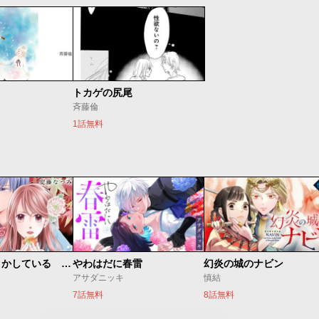
トカゲの尻尾
斉藤倫
1話無料
私たちはどうかしている 妻恋い
やわはだに春雷
幻炎の城のナビン
アサダニッキ
慎結
7話無料
8話無料