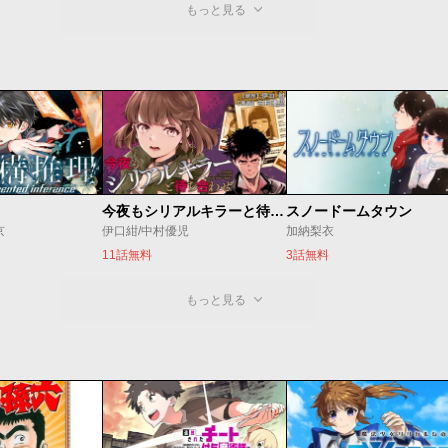
もっと見る
今夜もシリアルキラーと待ち合わせ
スノードームタウン
京
伊口紺/中村優児
加納梨衣
11話無料
3話無料
もっと見る