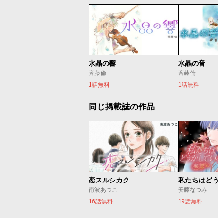
水晶の響
水晶の音
斉藤倫
斉藤倫
1話無料
1話無料
同じ掲載誌の作品
恋スルシカク
南波あつこ
安藤なつみ
16話無料
19話無料