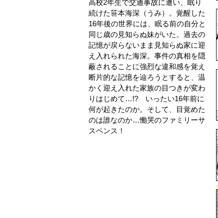
高校2年生で交通事故に遭い、眠り
続けた笹本海深（うみ）。覚醒した
16年後の世界には、眠る前の自分と
同じ歳の見知らぬ妹がいた。過去の
記憶が戻らないまま見知らぬ家に迎
え入れられた海深。事件の真相を隠
蔽されることに強烈な違和感を覚え
断片的な記憶を辿ろうとすると、温
かく迎え入れた家族の目つきが変わ
りはじめて…!? いったい16年前に
何が起きたのか。そして、目覚めた
のは誰なのか…慟哭のファミリーサ
スペンス！