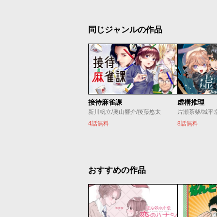
同じジャンルの作品
接待麻雀課
虚構推理
新川帆立/奥山響介/後藤悠太
片瀬茶柴/城平
4話無料
8話無料
おすすめの作品