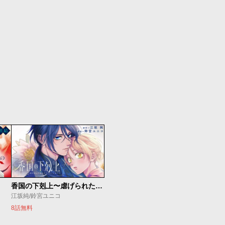
香国の下剋上〜虐げられた調香師は不遇の皇子と天下を狙う〜
江坂純/鈴宮ユニコ
8話無料