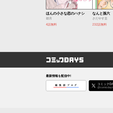
ほんの小さな恋のハナシ
なんと孫六
胡月
さだやす圭
4話無料
232話無料
コミックDAYS
最新情報を配信中!
編集部ブログ
コミックDA
@comicday