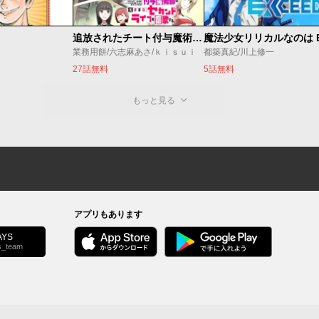
追放されたチート付与魔術師は気ままなセカンドライフを謳歌する。 ～俺は武器だけじゃなく、あらゆるものに『強化ポイント』を付与できるし、俺の意思でいつでも効果を解除できるけど、残った人たち大丈夫？～
業務用餅/六志麻あさ/ｋｉｓｕｉ
都築真紀/川上修一
27話無料
5話無料
もっと見る
アプリもあります
YS
s_team