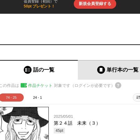
会員登録（初回）で
新規会員登録する
50pt プレゼント！
話の一覧
単行本
の一覧
この作品は
作品チケット
対象です（ログインが必要です）
74 - 25
24 - 1
2025/05/01
第２４話 未来（３）
45
pt