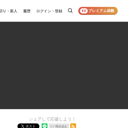
プレミアム体験
切り・新人
履歴
ログイン・登録
検
¥0
索
シェアして応援しよう！
RSSフィード
ポスト
埋め込む