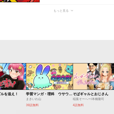
もっと見る
ビルを追え！
学習マンガ・理科 ウサウサ！
そばギャルとおじさん
まきいわ山
稲葉そーへー/本橋隆司
39話無料
4話無料