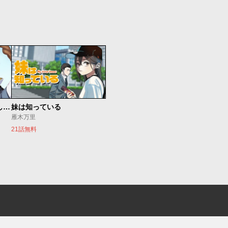
世界最強の魔女、始めました ～私だけ『攻略サイト』を見れる世界で自由に生きます～
妹は知っている
雁木万里
21話無料