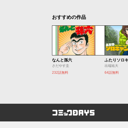
おすすめの作品
なんと孫六
ふたりソロ
さだやす圭
出端祐大
232話無料
64話無料
コミックDAYS