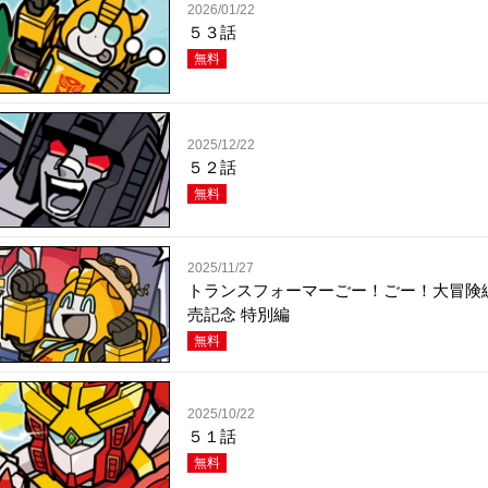
2026/01/22
５３話
無料
2025/12/22
５２話
無料
2025/11/27
トランスフォーマーごー！ごー！大冒険
売記念 特別編
無料
2025/10/22
５１話
無料