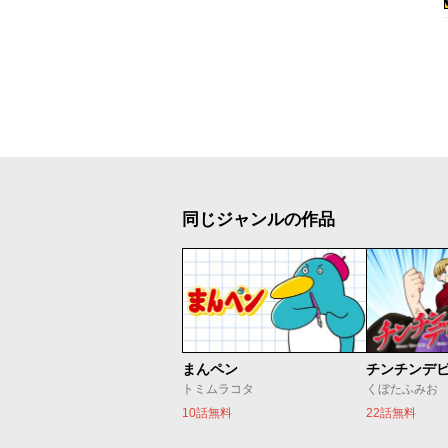
同じジャンルの作品
まんペン
チンチンデ
トミムラコタ
くぼたふみお
10話無料
22話無料