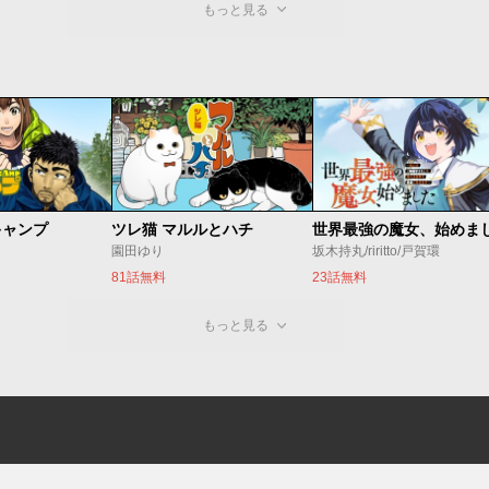
もっと見る
キャンプ
ツレ猫 マルルとハチ
園田ゆり
坂木持丸/riritto/戸賀環
81話無料
23話無料
もっと見る