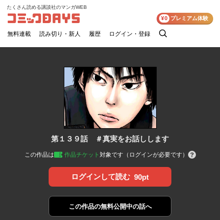
たくさん読める講談社のマンガWEB
コミックDAYS
¥0
プレミアム体験
無料連載
読み切り・新人
履歴
ログイン・登録
検
索
第１３９話 ＃真実をお話しします
この作品は
作品チケット
対象です（ログインが必要です）
ログインして読む
90pt
この作品の
無料公開中の話へ