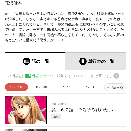
花沢健吾
かつて栄華を誇った日本の忍者たちは、戦後GHQによって組織を解体させら
れ消滅した。しかし、実は今でも忍者は秘密裏に存在しており、その数は20
万人とも言われている。そして一部の精鋭忍者は国家レベルの争いごとの裏
で暗躍していた。一方で、末端の忍者は仕事にありつけないことも多く、そ
の一人・雲隠九郎もニート同然の暮らしをしていた。しかし、そんな九郎の
もとについに重大な「忍務」が‥‥！
話の一覧
単行本
の一覧
この作品は
作品チケット
対象です（ログインが必要です）
167 - 118
117 - 68
67 - 18
17 - 1
1話から
2026/08/03
第１６７話 そろそろ戦いたい
80
pt