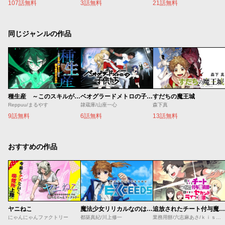
107話無料
3話無料
21話無料
同じジャンルの作品
種生産 ～このスキルがチートだとまだ誰も気付いていない～
ベオグラードメトロの子供たち
すだちの魔王城
Reppuu/まるやす
隷蔵庫/山座一心
森下真
9話無料
6話無料
13話無料
おすすめの作品
ヤニねこ
魔法少女リリカルなのは EXCEEDS
追放されたチート付与魔術師は気ままなセカンドライフを謳歌する。 ～俺は武器だけじゃなく、あらゆるものに『強化ポイント』を付与できるし、俺の意思でいつでも効果を解除できるけど、残った人たち大丈夫？～
にゃんにゃんファクトリー
都築真紀/川上修一
業務用餅/六志麻あさ/ｋｉｓｕｉ