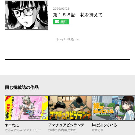
2026/03/02
第１５８話 花を携えて
無料
もっと見る
同じ掲載誌の作品
ヤニねこ
アマチュアビジランテ
妹は知っている
にゃんにゃんファクトリー
浅村壮平/内藤光太郎
雁木万里