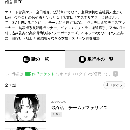
如意自在
エリート営業マン・金田啓介。派閥争いで敗れ、順風満帆な会社員人生から
転落!! 今や会社のお荷物となった女子実業団「アステリアズ」に飛ばされ
て、GMを務めることに…。チームに所属するのは、ツンデレ金髪テニスプレ
ーヤー、無表情系長距離ランナー、ギャルくてチャラい柔道選手、アホの子×
引っ込み思案な高身長幼馴染バレーボーラーズ。ヘルシー×カワイイ5人と共
に、目指せ下剋上！ 躍動感みなぎる女性アスリーツ青春物語!!
話の一覧
単行本
の一覧
この作品は
作品チケット
対象です（ログインが必要です）
全36話
1話から
2026/02/03
最終話 チームアステリアズ
110
pt