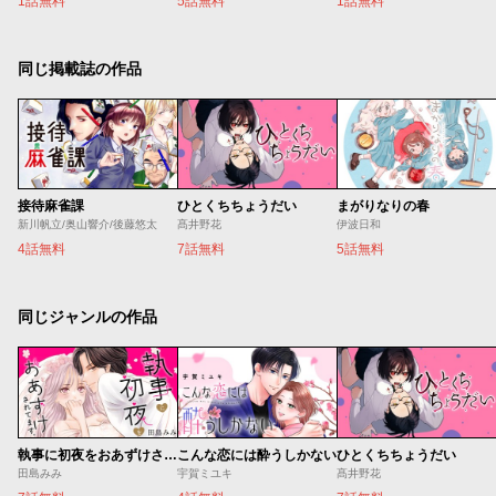
1話無料
5話無料
1話無料
同じ掲載誌の作品
接待麻雀課
ひとくちちょうだい
まがりなりの春
新川帆立/奥山響介/後藤悠太
髙井野花
伊波日和
4話無料
7話無料
5話無料
同じジャンルの作品
執事に初夜をおあずけされてます。
こんな恋には酔うしかない
ひとくちちょうだい
田島みみ
宇賀ミユキ
髙井野花