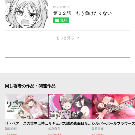
2025/10/07
第２２話 もう負けたくない
無料
もっと見る
同じ著者の作品・関連作品
リ・ペア この世界は持続可能ですか？
サキュバス課の真面目なピュアさん
シルバーポールフラワーズ
如意自在
如意自在
如意自在