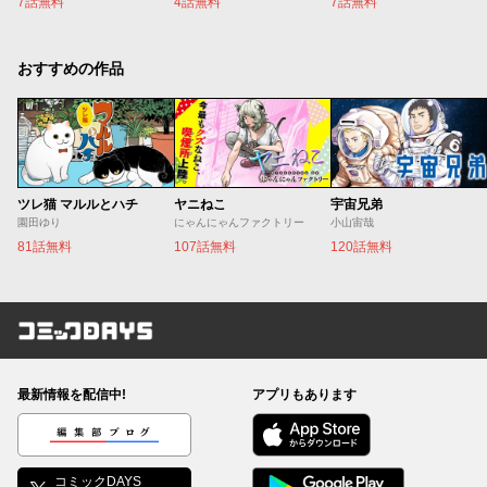
7話無料
4話無料
7話無料
おすすめの作品
ツレ猫 マルルとハチ
ヤニねこ
宇宙兄弟
園田ゆり
にゃんにゃんファクトリー
小山宙哉
81話無料
107話無料
120話無料
コミックDAYS
最新情報を配信中!
アプリもあります
編集部ブログ
コミックDAYS