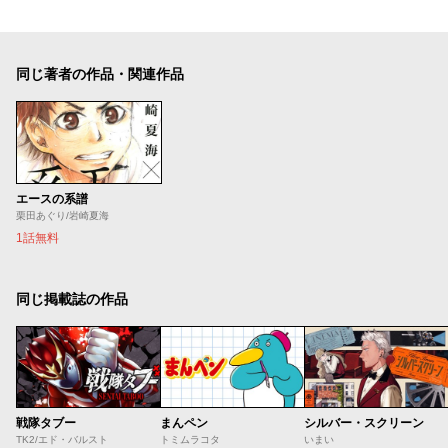
同じ著者の作品・関連作品
エースの系譜
栗田あぐり/岩崎夏海
1話無料
同じ掲載誌の作品
戦隊タブー
まんペン
シルバー・スクリーン
TK2/エド・バルスト
トミムラコタ
いまい