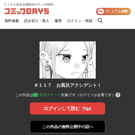
たくさん読める講談社のマンガWEB
コミックDAYS
¥0
プレミアム体験
無料連載
読み切り・新人
履歴
ログイン・登録
検
索
＃１１７ お風呂アクシデント！
この作品は
作品チケット
対象です（ログインが必要です）
ログインして読む
70pt
この作品の
無料公開中の話へ