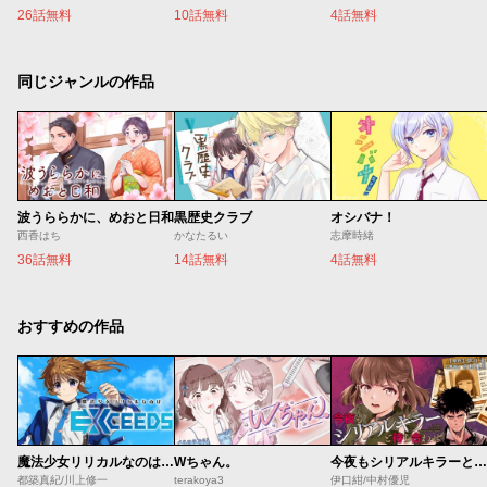
26話無料
10話無料
4話無料
同じジャンルの作品
波うららかに、めおと日和
黒歴史クラブ
オシバナ！
西香はち
かなたるい
志摩時緒
36話無料
14話無料
4話無料
おすすめの作品
魔法少女リリカルなのは EXCEEDS
Wちゃん。
今夜もシリアルキラーと待ち合わせ
都築真紀/川上修一
terakoya3
伊口紺/中村優児