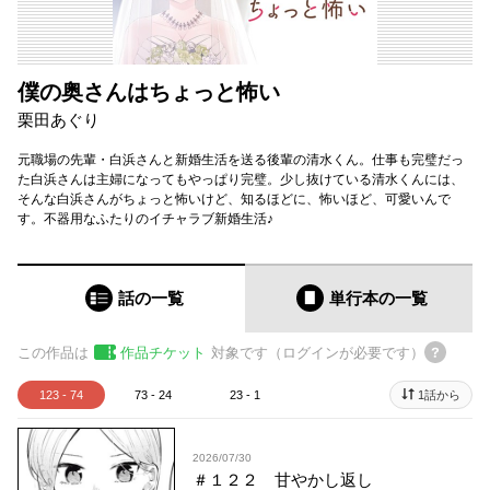
僕の奥さんはちょっと怖い
栗田あぐり
元職場の先輩・白浜さんと新婚生活を送る後輩の清水くん。仕事も完璧だっ
た白浜さんは主婦になってもやっぱり完璧。少し抜けている清水くんには、
そんな白浜さんがちょっと怖いけど、知るほどに、怖いほど、可愛いんで
す。不器用なふたりのイチャラブ新婚生活♪
話の一覧
単行本
の一覧
この作品は
作品チケット
対象です（ログインが必要です）
123 - 74
73 - 24
23 - 1
1話から
2026/07/30
＃１２２ 甘やかし返し