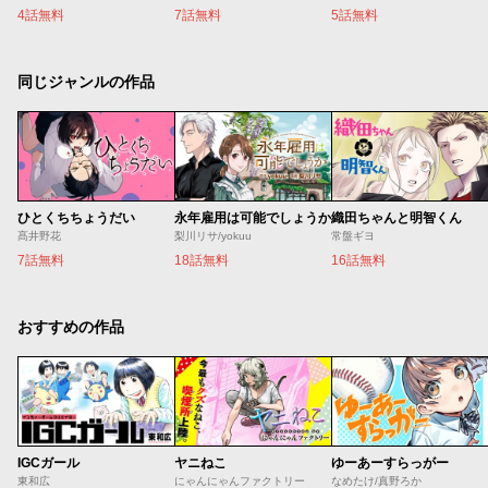
4話無料
7話無料
5話無料
同じジャンルの作品
ひとくちちょうだい
永年雇用は可能でしょうか
織田ちゃんと明智くん
髙井野花
梨川リサ/yokuu
常盤ギヨ
7話無料
18話無料
16話無料
おすすめの作品
IGCガール
ヤニねこ
ゆーあーすらっがー
東和広
にゃんにゃんファクトリー
なめたけ/真野ろか