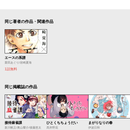
同じ著者の作品・関連作品
エースの系譜
栗田あぐり/岩崎夏海
1話無料
同じ掲載誌の作品
接待麻雀課
ひとくちちょうだい
まがりなりの春
新川帆立/奥山響介/後藤悠太
髙井野花
伊波日和