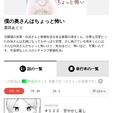
僕の奥さんはちょっと怖い
栗田あぐり
元職場の先輩・白浜さんと新婚生活を送る後輩の清水くん。仕事も完璧だっ
た白浜さんは主婦になってもやっぱり完璧。少し抜けている清水くんには、
そんな白浜さんがちょっと怖いけど、知るほどに、怖いほど、可愛いんで
す。不器用なふたりのイチャラブ新婚生活♪
話の一覧
単行本
の一覧
この作品は
作品チケット
対象です（ログインが必要です）
123 - 74
73 - 24
23 - 1
1話から
2026/07/30
＃１２２ 甘やかし返し