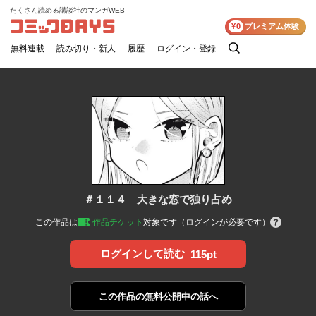
たくさん読める講談社のマンガWEB
コミックDAYS
¥0
プレミアム体験
無料連載
読み切り・新人
履歴
ログイン・登録
検
索
＃１１４ 大きな窓で独り占め
この作品は
作品チケット
対象です（ログインが必要です）
ログインして読む
115pt
この作品の
無料公開中の話へ