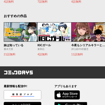
4話無料
7話無料
4話無料
おすすめの作品
妹は知っている
IGCガール
今夜もシリアルキラーと待ち合わせ
雁木万里
東和広
伊口紺/中村優児
21話無料
4話無料
11話無料
コミックDAYS
最新情報を配信中!
アプリもあります
編集部ブログ