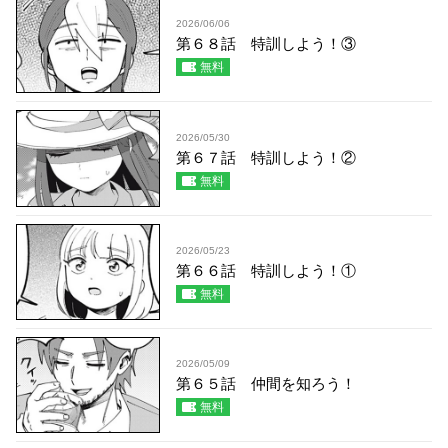
2026/06/06
第６８話 特訓しよう！③
無料
2026/05/30
第６７話 特訓しよう！②
無料
2026/05/23
第６６話 特訓しよう！①
無料
2026/05/09
第６５話 仲間を知ろう！
無料