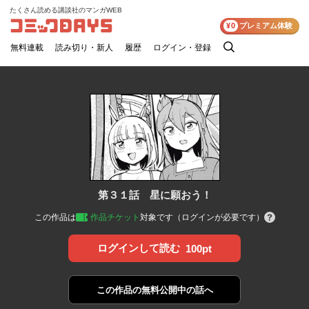
たくさん読める講談社のマンガWEB
コミックDAYS
¥0
プレミアム体験
無料連載
読み切り・新人
履歴
ログイン・登録
検
索
第３１話 星に願おう！
この作品は
作品チケット
対象です（ログインが必要です）
ログインして読む
100pt
この作品の
無料公開中の話へ