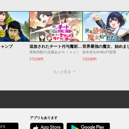
キャンプ
追放されたチート付与魔術師は気ままなセカンドライフを謳歌する。 ～俺は武器だけじゃなく、あらゆるものに『強化ポイント』を付与できるし、俺の意思でいつでも効果を解除できるけど、残った人たち大丈夫？～
業務用餅/六志麻あさ/ｋｉｓｕｉ
坂木持丸/riritto/戸賀環
27話無料
23話無料
もっと見る
アプリもあります
YS