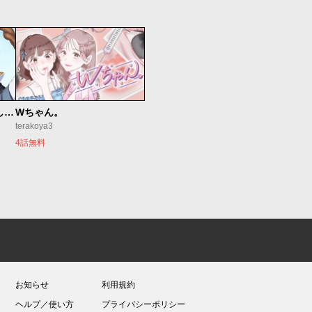
世界最強の魔女、始めました ～私だけ『攻略サイト』を見れる世界で自由に生きます～
Wちゃん。
terakoya3
4話無料
お知らせ
利用規約
ヘルプ／使い方
プライバシーポリシー