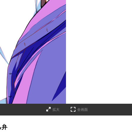
拡大
全画面
ち弁