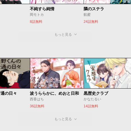
不純すら純情
隣のステラ
岡モトカ
餡蜜
8話無料
24話無料
もっと見る
普通の日々
波うららかに、めおと日和
黒歴史クラブ
西香はち
かなたるい
36話無料
14話無料
もっと見る