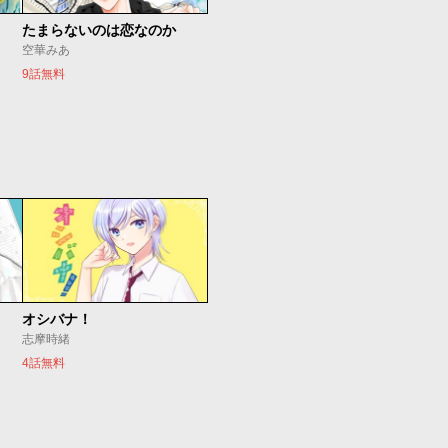
たまらないのは恋なのか
空華みあ
9話無料
オシバナ！
志摩時緒
4話無料