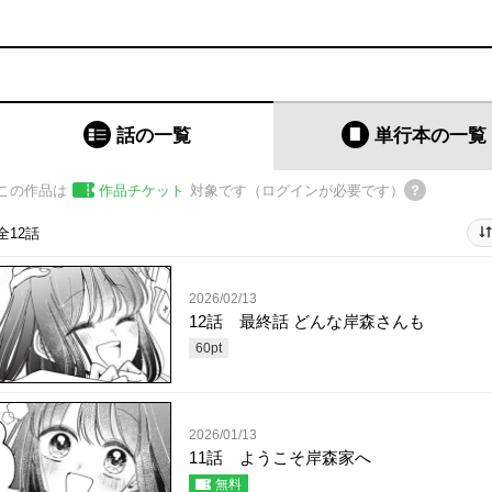
話の一覧
単行本
の一覧
この作品は
作品チケット
対象です（ログインが必要です）
全12話
2026/02/13
12話 最終話 どんな岸森さんも
60
pt
2026/01/13
11話 ようこそ岸森家へ
無料