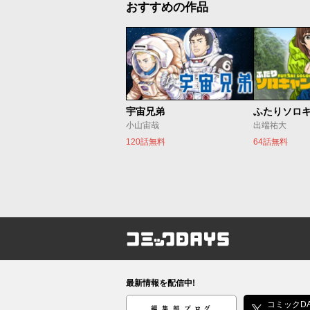
おすすめの作品
宇宙兄弟
ふたりソロ
小山宙哉
出端祐大
120話無料
64話無料
コミックDAYS
最新情報を配信中!
編集部ブログ
コミックDA