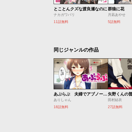
とことんクズな渡良瀬なのに
群狼に花
ナカガワパリ
月凪あやせ
11話無料
5話無料
同じジャンルの作品
あぶらぶ 夫婦でアブノーマルなラブしませんか？
矢野くんの
ありしゃん
田村結衣
18話無料
27話無料