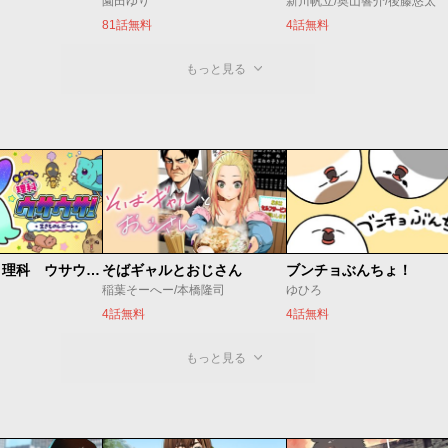
園田ゆり
新川帆立/奥山響介/後藤悠太
81話無料
4話無料
もっと見る
学習マンガ・理科 ウサウサ！
そばギャルとおじさん
ブンチョぶんちょ！
稲葉そーへー/本橋隆司
ゆひろ
4話無料
4話無料
もっと見る