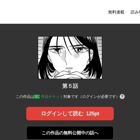
無料連載
読み
第５話
この作品は
作品チケット
対象です（ログインが必要です）
125pt
ログインして読む
この作品の
無料公開中の話へ