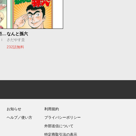
追放されたチート付与魔術師は気ままなセカンドライフを謳歌する。 ～俺は武器だけじゃなく、あらゆるものに『強化ポイント』を付与できるし、俺の意思でいつでも効果を解除できるけど、残った人たち大丈夫？～
なんと孫六
ｕｉ
さだやす圭
232話無料
お知らせ
利用規約
ヘルプ／使い方
プライバシーポリシー
外部送信について
特定商取引法の表示