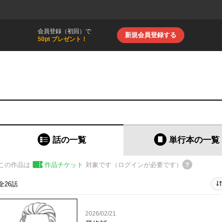
会員登録（初回）で
新規会員登録する
50pt プレゼント！
話の一覧
単行本
の一覧
この作品は
作品チケット
対象です（ログインが必要です）
全26話
2026/02/21