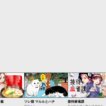
し飯
ツレ猫 マルルとハチ
接待麻雀課