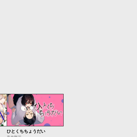
ひとくちちょうだい