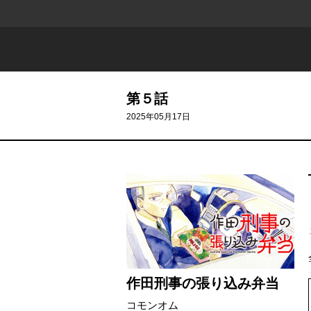
第５話
2025年05月17日
作田刑事の張り込み弁当
コモンオム