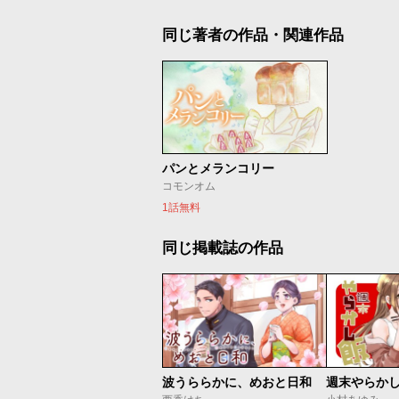
同じ著者の作品・関連作品
パンとメランコリー
コモンオム
1話無料
同じ掲載誌の作品
波うららかに、めおと日和
週末やらか