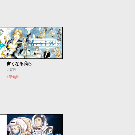
書くなる我ら
北駒生
4話無料