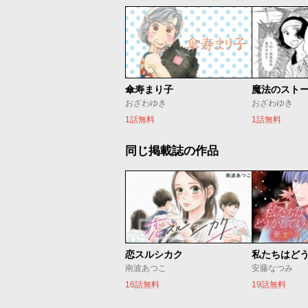
傘寿まり子
魔法のスト
おざわゆき
おざわゆき
1話無料
1話無料
同じ掲載誌の作品
恋スルシカク
南波あつこ
安藤なつみ
16話無料
19話無料