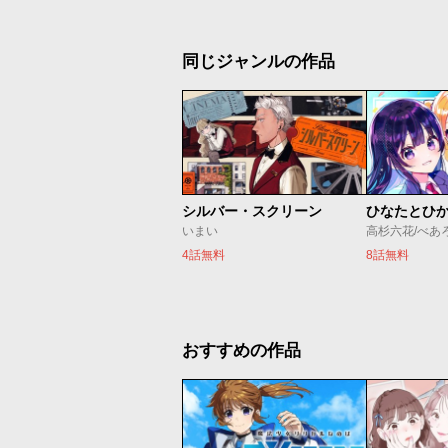
同じジャンルの作品
シルバー・スクリーン
ひなたとひ
いまい
高杉六花/べあ
4話無料
8話無料
おすすめの作品