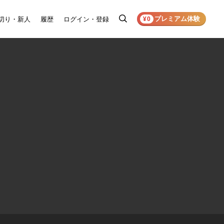
プレミアム体験
切り・新人
履歴
ログイン・登録
検
¥0
索