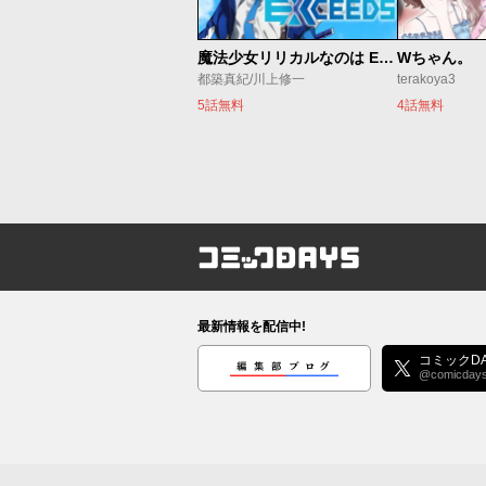
魔法少女リリカルなのは EXCEEDS
Wちゃん。
都築真紀/川上修一
terakoya3
5話無料
4話無料
コミックDAYS
最新情報を配信中!
編集部ブログ
コミックDA
@comicday