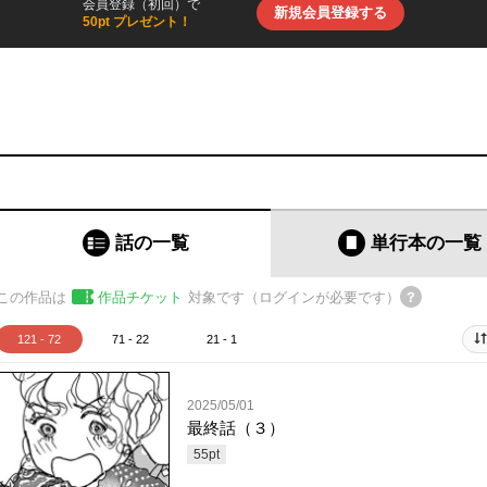
会員登録（初回）で
新規会員登録する
50pt プレゼント！
話の一覧
単行本
の一覧
この作品は
作品チケット
対象です（ログインが必要です）
121 - 72
71 - 22
21 - 1
2025/05/01
最終話（３）
55
pt