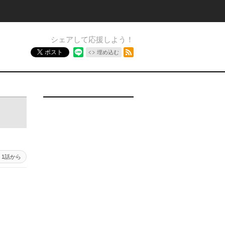
シェアして応援しよう！
RSSフィード
ポスト
埋め込む
1話から