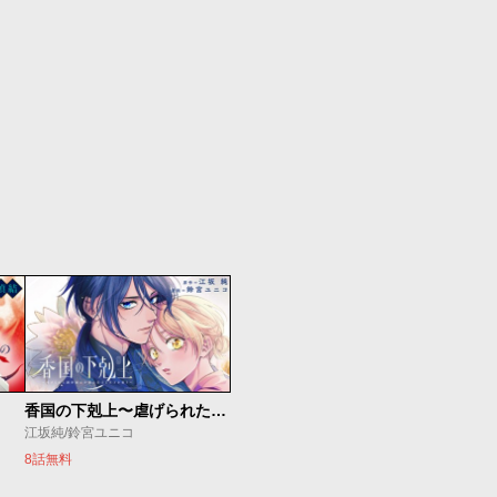
香国の下剋上〜虐げられた調香師は不遇の皇子と天下を狙う〜
江坂純/鈴宮ユニコ
8話無料