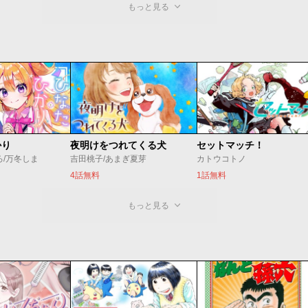
もっと見る
かり
夜明けをつれてくる犬
セットマッチ！
ろ/万冬しま
吉田桃子/あまぎ夏芽
カトウコトノ
4話無料
1話無料
もっと見る