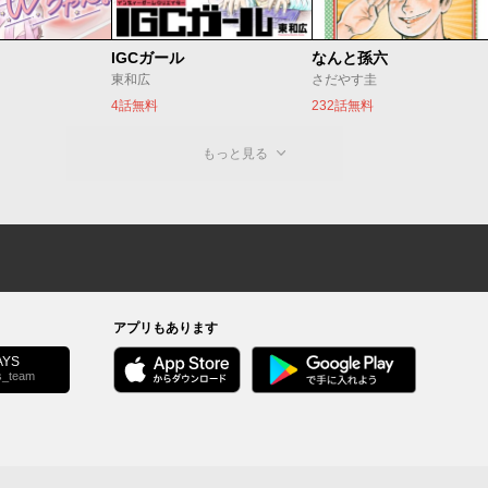
IGCガール
なんと孫六
東和広
さだやす圭
4話無料
232話無料
もっと見る
アプリもあります
YS
s_team