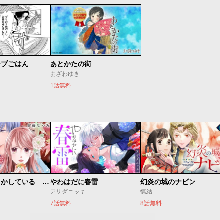
ーブごはん
あとかたの街
おざわゆき
1話無料
私たちはどうかしている 妻恋い
やわはだに春雷
幻炎の城のナビン
アサダニッキ
慎結
7話無料
8話無料