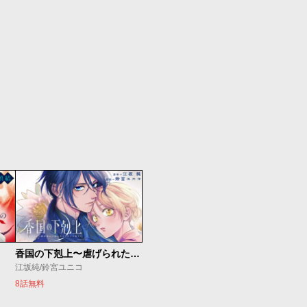
香国の下剋上〜虐げられた調香師は不遇の皇子と天下を狙う〜
江坂純/鈴宮ユニコ
8話無料