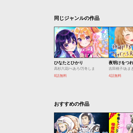
同じジャンルの作品
ひなたとひかり
夜明けをつ
高杉六花/べあろ/万冬しま
吉田桃子/あま
8話無料
4話無料
おすすめの作品