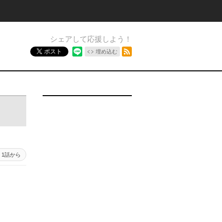
シェアして応援しよう！
RSSフィード
ポスト
埋め込む
1話から