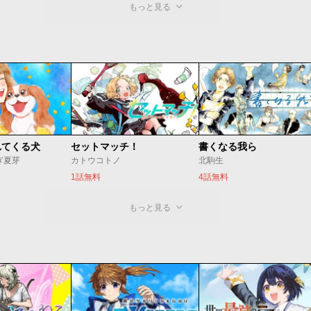
もっと見る
れてくる犬
セットマッチ！
書くなる我ら
ぎ夏芽
カトウコトノ
北駒生
1話無料
4話無料
もっと見る