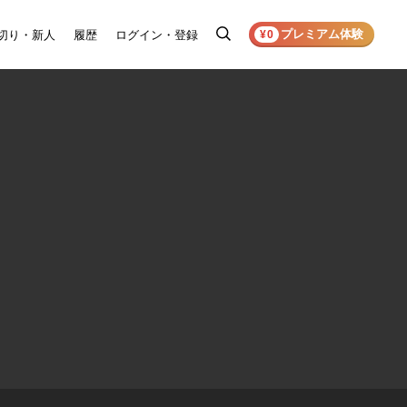
プレミアム体験
切り・新人
履歴
ログイン・登録
検
¥0
索