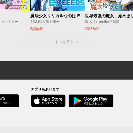
魔法少女リリカルなのは EXCEEDS
ファクトリー
都築真紀/川上修一
坂木持丸/riritto/戸賀環
5話無料
23話無料
もっと見る
アプリもあります
YS
s_team