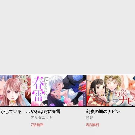
私たちはどうかしている 妻恋い
やわはだに春雷
幻炎の城のナビン
アサダニッキ
慎結
7話無料
8話無料