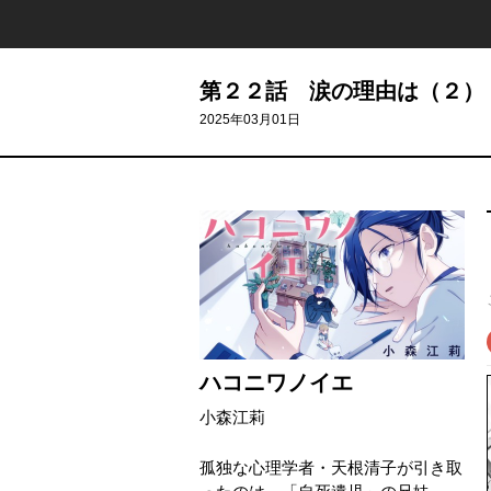
第２２話 涙の理由は（２）
2025年03月01日
ハコニワノイエ
小森江莉
孤独な心理学者・天根清子が引き取