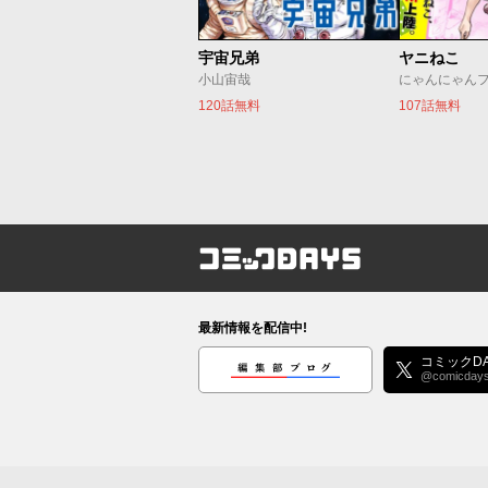
宇宙兄弟
ヤニねこ
小山宙哉
にゃんにゃん
120話無料
107話無料
コミックDAYS
最新情報を配信中!
編集部ブログ
コミックDA
@comicday