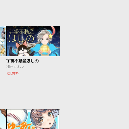
宇宙不動産ほしの
稲井カオル
7話無料