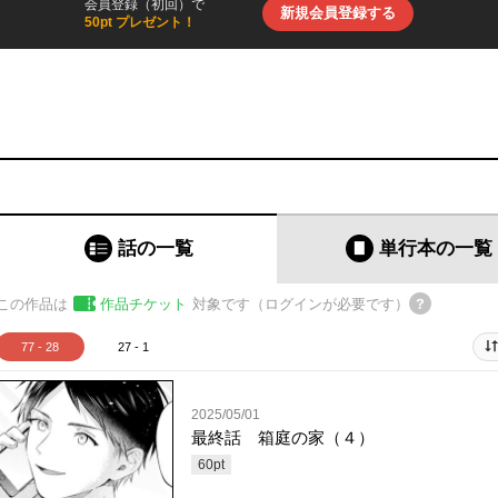
会員登録（初回）で
新規会員登録する
50pt プレゼント！
話の一覧
単行本
の一覧
この作品は
作品チケット
対象です（ログインが必要です）
77 - 28
27 - 1
2025/05/01
最終話 箱庭の家（４）
60
pt