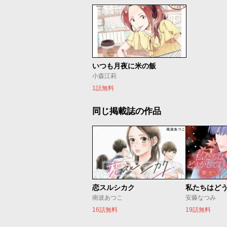
いつも月夜に米の飯
小森江莉
1話無料
同じ掲載誌の作品
恋スルシカク
南波あつこ
安藤なつみ
16話無料
19話無料