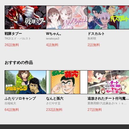
戦隊タブー
Wちゃん。
ドスカルト
TK2/エド・バルスト
terakoya3
朱村咲
26話無料
4話無料
2話無料
おすすめの作品
ふたりソロキャンプ
なんと孫六
追放されたチート付与魔術師は気ままなセカンドライフを謳歌する。 ～俺は武器だけじゃなく、あらゆるものに『強化ポイント』を付与できるし、俺の意思でいつでも効果を解除できるけど、残った人たち大丈夫？～
出端祐大
さだやす圭
業務用餅/六志麻あさ/ｋｉｓｕｉ
64話無料
232話無料
27話無料