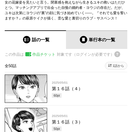
女の花嫁姿を見たいと言う。閉塞感を抱えながら生きるユキの救いはただひ
とつ。マッチングアプリで出会った自慢の婚約者・ヨウジの存在だ。だが、
ユキは次第にヨウジの“裏”の顔に気づき始めていく――。『それでも愛を誓い
ますか？』の萩原ケイクが描く、歪な愛と裏切りのラブ・サスペンス！
話の一覧
単行本
の一覧
この作品は
作品チケット
対象です（ログインが必要です）
全50話
1話から
2025/05/01
第１６話（４）
60
pt
2025/05/01
第１６話（３）
50
pt