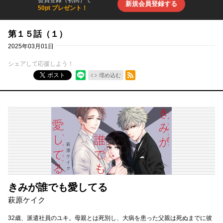
会員登録（初回）で
新規会員登録する
50pt プレゼント！
第１５話（１）
2025年03月01日
シェアして応援しよう！
RSSフィード
ポスト
埋め込む
きみが誰でも愛してる
萩原ケイク
32歳、派遣社員のユキ。母親とは死別し、大病を患った父親は死ぬまでに彼