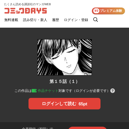
たくさん読める講談社のマンガWEB
コミックDAYS
¥0
プレミアム体験
無料連載
読み切り・新人
履歴
ログイン・登録
検
索
第１５話（１）
この作品は
作品チケット
対象です（ログインが必要です）
ログインして読む
65pt