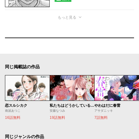
もっと見る
同じ掲載誌の作品
恋スルシカク
私たちはどうかしている 妻恋い
やわはだに春雷
南波あつこ
安藤なつみ
アサダニッキ
16話無料
19話無料
7話無料
同じジャンルの作品