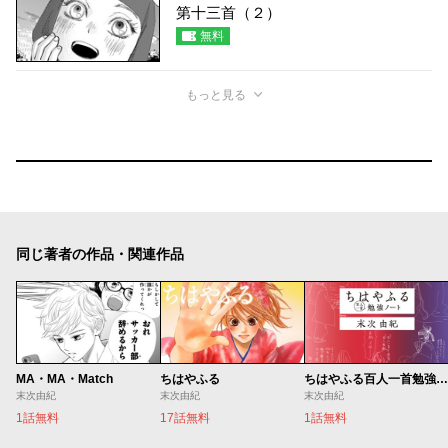
第十三首（２）
無料
もっと見る
同じ著者の作品・関連作品
MA・MA・Match
ちはやふる
ちはやふる百人一首勉強ノート
末次由紀
末次由紀
末次由紀
1話無料
17話無料
1話無料