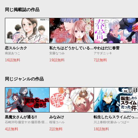
同じ掲載誌の作品
恋スルシカク
私たちはどうかしている 妻恋い
やわはだに春雷
南波あつこ
安藤なつみ
アサダニッキ
16話無料
19話無料
7話無料
同じジャンルの作品
黒魔女さんが通る!!
みなみけ
転生したらスライムだった件
石崎洋司/藤堂ヤオ/藤田香/亜沙美
桜場コハル
川上泰樹/伏瀬/みっつばー
4話無料
2話無料
18話無料