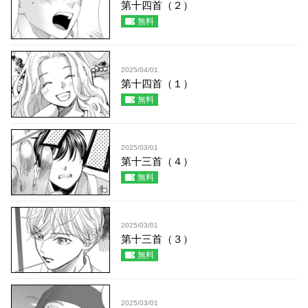
第十四首（２）
無料
2025/04/01
第十四首（１）
無料
2025/03/01
第十三首（４）
無料
2025/03/01
第十三首（３）
無料
2025/03/01