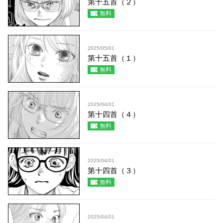
第十五首（２）
無料
2025/05/01
第十五首（１）
無料
2025/04/01
第十四首（４）
無料
2025/04/01
第十四首（３）
無料
2025/04/01