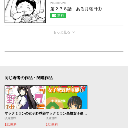
2026/05/28
第２３８話 ある月曜日①
無料
もっと見る
同じ著者の作品・関連作品
マックミランの女子野球部
マックミラン高校女子硬式野球部
須賀達郎
須賀達郎
1話無料
1話無料