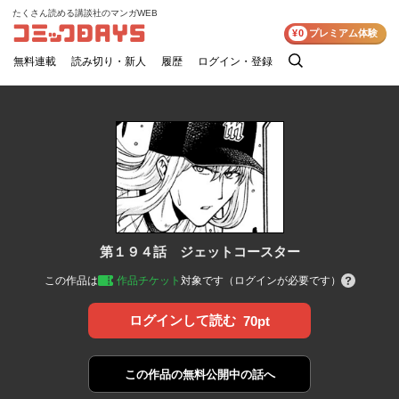
たくさん読める講談社のマンガWEB
コミックDAYS
¥0
プレミアム体験
無料連載
読み切り・新人
履歴
ログイン・登録
検
索
第１９４話 ジェットコースター
この作品は
作品チケット
対象です（ログインが必要です）
ログインして読む
70pt
この作品の
無料公開中の話へ