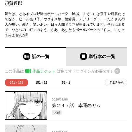
須賀達郎
舞台は、とあるプロ野球のボールパーク（球場）！そこには選手や観客だけ
でなく、ビール売り子、ウグイス嬢、警備員、チアリーダー……たくさんの
人が集い、働き、笑いあい、日々人間ドラマが生まれています。それはまる
で、ひとつの「町」のよう。さあ、あなたもボールパークの「住人」になっ
てみませんか⁉
話の一覧
単行本
の一覧
この作品は
作品チケット
対象です（ログインが必要です）
251 - 152
151 - 52
51 - 1
1話から
2026/08/06
第２４７話 幸運のガム
80
pt