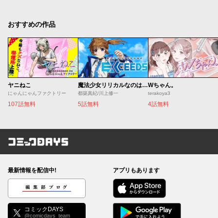
おすすめの作品
ヤニねこ
魔法少女リリカルなのは EXCEEDS
Wちゃん。
にゃんにゃんファクトリー
都築真紀/川上修一
terakoya3
107話無料
5話無料
4話無料
コミックDAYS
最新情報を配信中!
アプリもあります
編集部ブログ
コミックDAYS
@comicdays_team