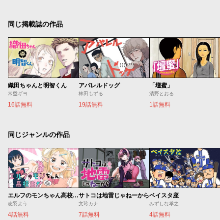
同じ掲載誌の作品
織田ちゃんと明智くん
アパレルドッグ
「壇蜜」
常盤ギヨ
林田もずる
清野とおる
16話無料
19話無料
1話無料
同じジャンルの作品
エルフのモンちゃん高校生!!
サトコは地雷じゃねーから
ベイスタ座
志羽よう
文玲カナ
みずしな孝之
4話無料
7話無料
4話無料