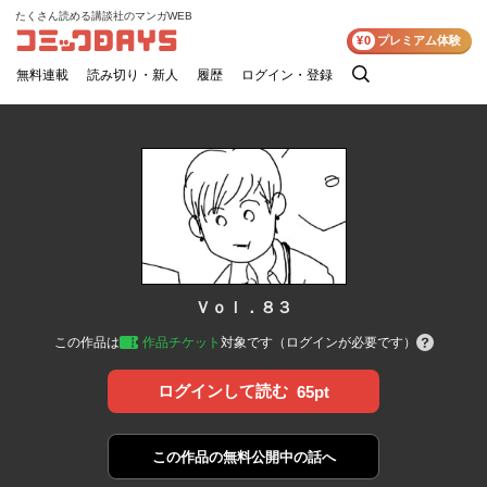
たくさん読める講談社のマンガWEB
コミックDAYS
¥0
プレミアム体験
無料連載
読み切り・新人
履歴
ログイン・登録
検
索
Ｖｏｌ．８３
この作品は
作品チケット
対象です（ログインが必要です）
ログインして読む
65pt
この作品の
無料公開中の話へ