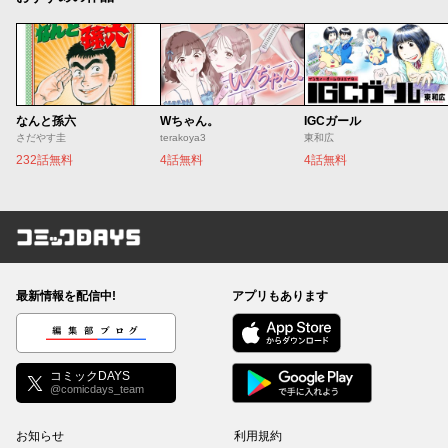
なんと孫六
Wちゃん。
IGCガール
さだやす圭
terakoya3
東和広
232話無料
4話無料
4話無料
コミックDAYS
最新情報を配信中!
アプリもあります
編集部ブログ
コミックDAYS
@comicdays_team
お知らせ
利用規約