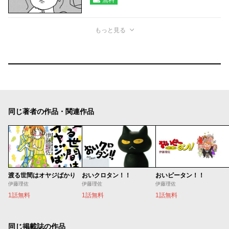
もっと見る
同じ著者の作品・関連作品
渡る世間はオヤジばかり
おいクロタン！！
おいピータン！！
伊藤理佐
伊藤理佐
伊藤理佐
1話無料
1話無料
1話無料
同じ掲載誌の作品