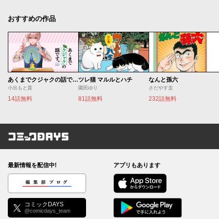
おすすめの作品
あくまでクジャクの話です。
ツレ猫 マルルとハチ
なんと孫六
小出もと貴
園田ゆり
さだやす圭
14話無料
81話無料
232話無料
コミックDAYS
最新情報を配信中!
アプリもあります
編集部ブログ
コミックDAYS
@comicdays_team