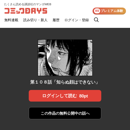
たくさん読める講談社のマンガWEB
コミックDAYS
¥0
プレミアム体験
無料連載
読み切り・新人
履歴
ログイン・登録
検
索
第１０８話「知らぬ顔はできない」
ログインして読む
80pt
この作品の
無料公開中の話へ