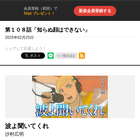
会員登録（初回）で
新規会員登録する
50pt プレゼント！
第１０８話「知らぬ顔はできない」
2025年02月25日
シェアして応援しよう！
RSSフィード
ポスト
埋め込む
波よ聞いてくれ
沙村広明