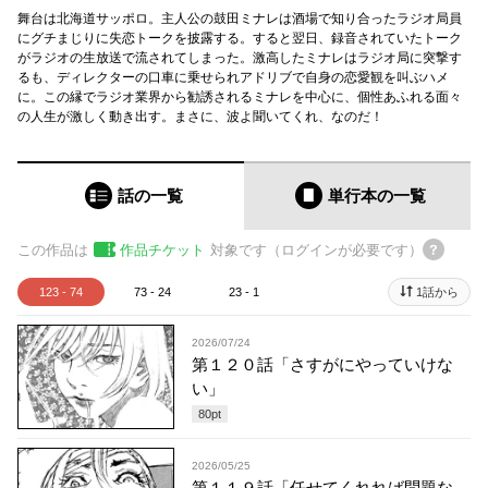
舞台は北海道サッポロ。主人公の鼓田ミナレは酒場で知り合ったラジオ局員
にグチまじりに失恋トークを披露する。すると翌日、録音されていたトーク
がラジオの生放送で流されてしまった。激高したミナレはラジオ局に突撃す
るも、ディレクターの口車に乗せられアドリブで自身の恋愛観を叫ぶハメ
に。この縁でラジオ業界から勧誘されるミナレを中心に、個性あふれる面々
の人生が激しく動き出す。まさに、波よ聞いてくれ、なのだ！
話の一覧
単行本
の一覧
この作品は
作品チケット
対象です（ログインが必要です）
123 - 74
73 - 24
23 - 1
1話から
2026/07/24
第１２０話「さすがにやっていけな
い」
80
pt
2026/05/25
第１１９話「任せてくれれば問題な