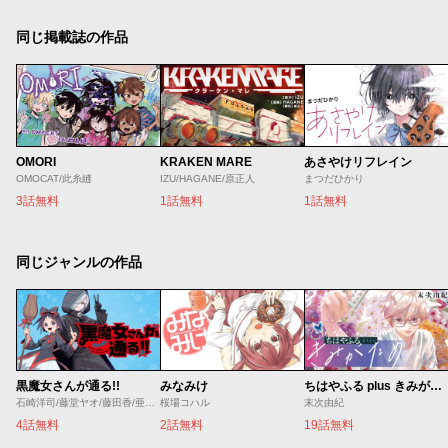
同じ掲載誌の作品
OMORI
KRAKEN MARE
あさやけリフレイン
OMOCAT/此糸縫
IZU/HAGANE/原正人
まつだひかり
3話無料
1話無料
1話無料
同じジャンルの作品
黒魔女さんが通る!!
みなみけ
ちはやふる plus きみがため
石崎洋司/藤堂ヤオ/藤田香/亜沙美
桜場コハル
末次由紀
4話無料
2話無料
19話無料