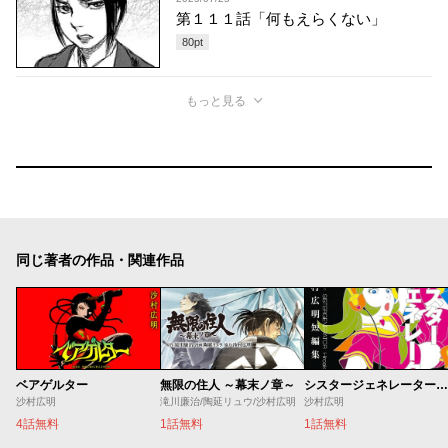
第１１１話「何もえらくない」
80
pt
もっと見る
同じ著者の作品・関連作品
ベアゲルター
無限の住人 ～幕末ノ章～
シスタージェネレーター 沙村広明短編集
沙村広明
滝川廉治/陶延リュウ/沙村広明
沙村広明
4話無料
1話無料
1話無料