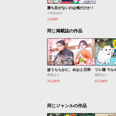
勝ち目がないのは俺だけか！
小村あゆみ
1話無料
同じ掲載誌の作品
波うららかに、めおと日和
ツレ猫 マル
西香はち
園田ゆり
36話無料
81話無料
同じジャンルの作品