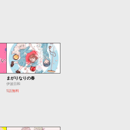
まがりなりの春
伊波日和
5話無料