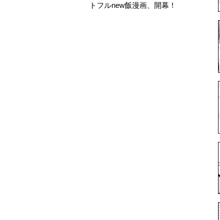
トフルnew飯漫画、開幕！