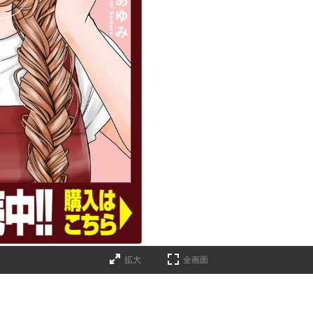
拡大
全画面