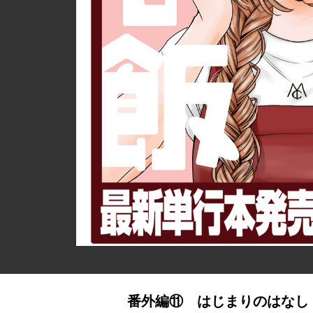
詳細ページへのリンク
番外編⑪ はじまりのはなし