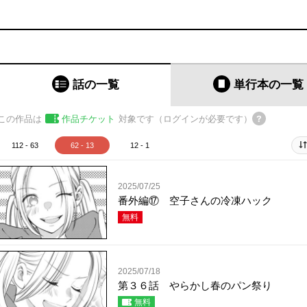
話の一覧
単行本
の一覧
この作品は
作品チケット
対象です（ログインが必要です）
112 - 63
62 - 13
12 - 1
2025/07/25
番外編⑰ 空子さんの冷凍ハック
無料
2025/07/18
第３６話 やらかし春のパン祭り
無料