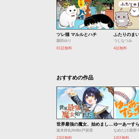
ツレ猫 マルルとハチ
ふたりのま
園田ゆり
つじなつみ
81話無料
4話無料
おすすめの作品
世界最強の魔女、始めました ～私だけ『攻略サイト』を見れる世界で自由に生きます～
ゆーあーす
坂木持丸/riritto/戸賀環
なめたけ/真野
23話無料
10話無料