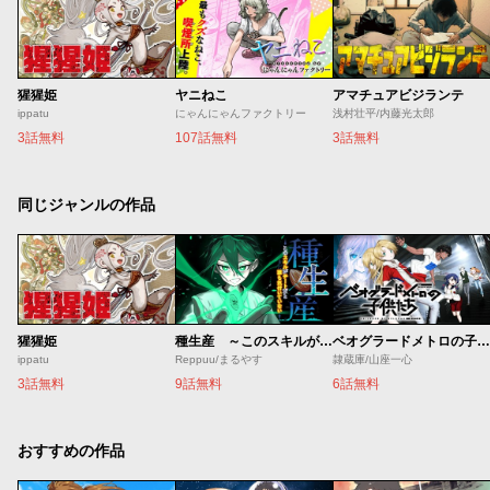
猩猩姫
ヤニねこ
アマチュアビジランテ
ippatu
にゃんにゃんファクトリー
浅村壮平/内藤光太郎
3話無料
107話無料
3話無料
同じジャンルの作品
猩猩姫
種生産 ～このスキルがチートだとまだ誰も気付いていない～
ベオグラードメトロの子供たち
ippatu
Reppuu/まるやす
隷蔵庫/山座一心
3話無料
9話無料
6話無料
おすすめの作品