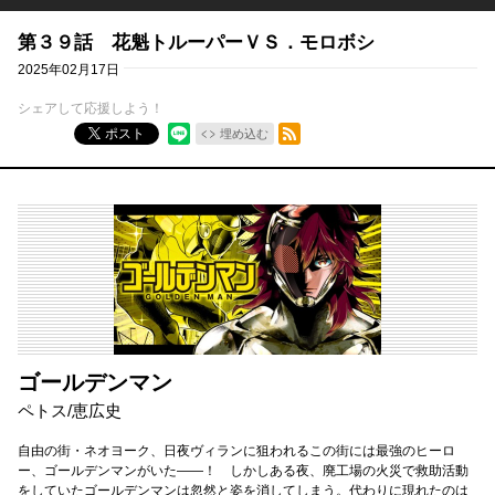
第３９話 花魁トルーパーＶＳ．モロボシ
2025年02月17日
シェアして応援しよう！
RSSフィード
ポスト
埋め込む
ゴールデンマン
ペトス
/
恵広史
自由の街・ネオヨーク、日夜ヴィランに狙われるこの街には最強のヒーロ
ー、ゴールデンマンがいた――！ しかしある夜、廃工場の火災で救助活動
をしていたゴールデンマンは忽然と姿を消してしまう。代わりに現れたのは