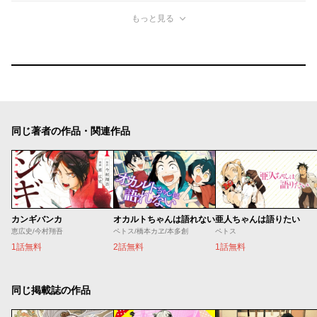
もっと見る
同じ著者の作品・関連作品
カンギバンカ
オカルトちゃんは語れない
亜人ちゃんは語りたい
恵広史/今村翔吾
ペトス/橋本カヱ/本多創
ペトス
1話無料
2話無料
1話無料
同じ掲載誌の作品