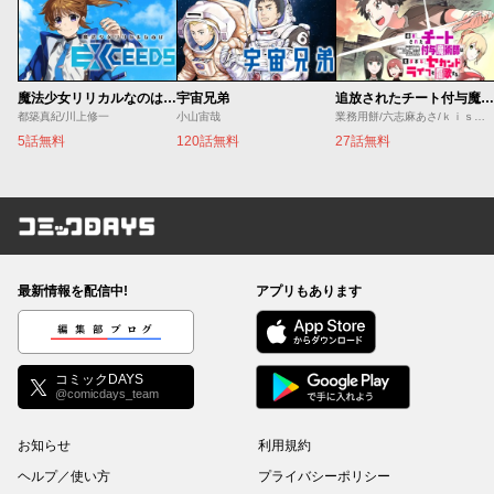
魔法少女リリカルなのは EXCEEDS
宇宙兄弟
追放されたチート付与魔術師は気ままなセカンドライフを謳歌する。 ～俺は武器だけじゃなく、あらゆるものに『強化ポイント』を付与できるし、俺の意思でいつでも効果を解除できるけど、残った人たち大丈夫？～
都築真紀/川上修一
小山宙哉
業務用餅/六志麻あさ/ｋｉｓｕｉ
5話無料
120話無料
27話無料
コミックDAYS
最新情報を配信中!
アプリもあります
編集部ブログ
コミックDAYS
@comicdays_team
お知らせ
利用規約
ヘルプ／使い方
プライバシーポリシー