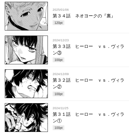
2025/01/06
第３４話 ネオヨークの『裏』
120
pt
2024/12/23
第３３話 ヒーロー ｖｓ．ヴィラ
ン③
100
pt
2024/12/09
第３２話 ヒーロー ｖｓ．ヴィラ
ン②
100
pt
2024/11/25
第３１話 ヒーロー ｖｓ．ヴィラ
ン①
100
pt