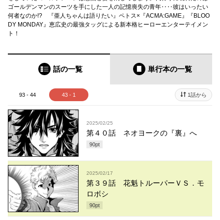
ゴールデンマンのスーツを手にした一人の記憶喪失の青年‥‥彼はいったい
何者なのか!? 『亜人ちゃんは語りたい』ペトス×『ACMA:GAME』『BLOO
DY MONDAY』恵広史の最強タッグによる新本格ヒーローエンターテイメン
ト！
話の一覧
単行本
の一覧
93 - 44
43 - 1
1話から
2025/02/25
第４０話 ネオヨークの『裏』へ
90
pt
2025/02/17
第３９話 花魁トルーパーＶＳ．モ
ロボシ
90
pt