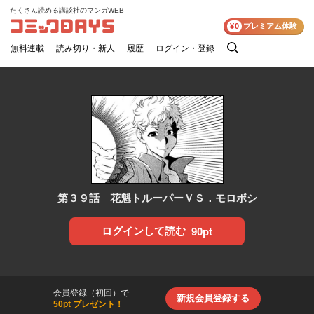
たくさん読める講談社のマンガWEB
コミックDAYS
¥0
プレミアム体験
無料連載
読み切り・新人
履歴
ログイン・登録
検
索
第３９話 花魁トルーパーＶＳ．モロボシ
ログインして読む
90pt
会員登録（初回）で
新規会員登録する
50pt プレゼント！