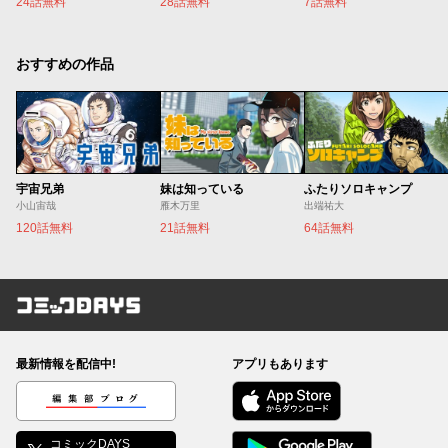
24話無料
28話無料
7話無料
おすすめの作品
宇宙兄弟
妹は知っている
ふたりソロキャンプ
小山宙哉
雁木万里
出端祐大
120話無料
21話無料
64話無料
コミックDAYS
最新情報を配信中!
アプリもあります
編集部ブログ
コミックDAYS