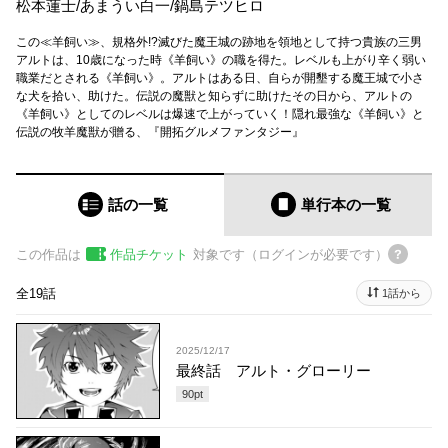
松本蓮士
/
あまうい白一
/
鍋島テツヒロ
この≪羊飼い≫、規格外!?滅びた魔王城の跡地を領地として持つ貴族の三男
アルトは、10歳になった時《羊飼い》の職を得た。レベルも上がり辛く弱い
職業だとされる《羊飼い》。アルトはある日、自らが開墾する魔王城で小さ
な犬を拾い、助けた。伝説の魔獣と知らずに助けたその日から、アルトの
《羊飼い》としてのレベルは爆速で上がっていく！隠れ最強な《羊飼い》と
伝説の牧羊魔獣が贈る、『開拓グルメファンタジー』
話の一覧
単行本
の一覧
この作品は
作品チケット
対象です（ログインが必要です）
全19話
1話から
2025/12/17
最終話 アルト・グローリー
90
pt