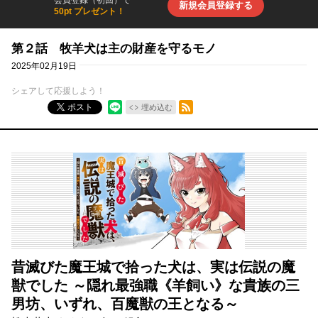
会員登録（初回）で
新規会員登録する
50pt プレゼント！
第２話 牧羊犬は主の財産を守るモノ
2025年02月19日
シェアして応援しよう！
RSSフィード
ポスト
埋め込む
昔滅びた魔王城で拾った犬は、実は伝説の魔
獣でした ～隠れ最強職《羊飼い》な貴族の三
男坊、いずれ、百魔獣の王となる～