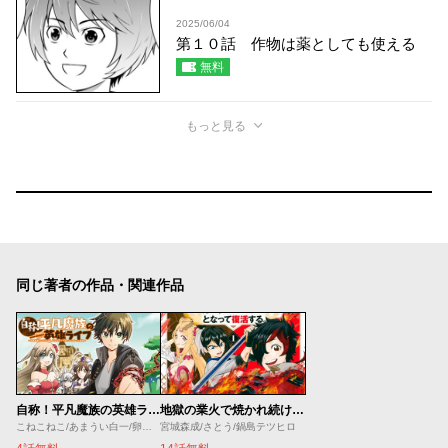
2025/06/04
第１０話 作物は薬としても使える
無料
もっと見る
同じ著者の作品・関連作品
自称！平凡魔族の英雄ライフ
地獄の業火で焼かれ続けた少年。最強の炎使いとなって復活する
こねこねこ/あまうい白一/卵の黄身
宮城森成/さとう/鍋島テツヒロ