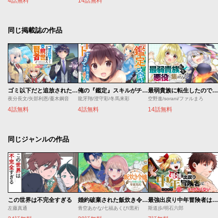
4話無料
14話無料
同じ掲載誌の作品
ゴミ以下だと追放された使用人、実は前世賢者です ～史上最強の賢者、世界最高峰の学園に通う～
俺の『鑑定』スキルがチートすぎて
最弱貴族に転生したので悪役たちを集めてみた
夜分長文/矢部利恩/蔓木鋼音
龍牙翔/澄守彩/冬馬来彩
空野進/sorani/ファルまろ
4話無料
4話無料
14話無料
同じジャンルの作品
この世界は不完全すぎる
婚約破棄された飯炊き令嬢の私は冷酷公爵と専属契約しました～ですが胃袋を掴んだ結果、冷たかった公爵様がどんどん優しくなっています～
最強出戻り中年冒険者は、今さら命なんてかけたくない
左藤真通
青空あかな/七福あくび/黒裄
斯道歩/明石六郎