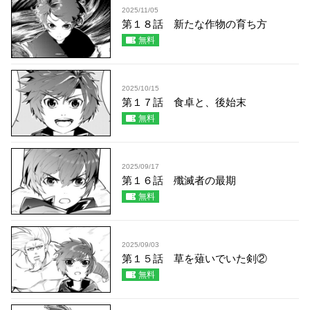
2025/11/05
第１８話 新たな作物の育ち方
無料
2025/10/15
第１７話 食卓と、後始末
無料
2025/09/17
第１６話 殲滅者の最期
無料
2025/09/03
第１５話 草を薙いでいた剣②
無料