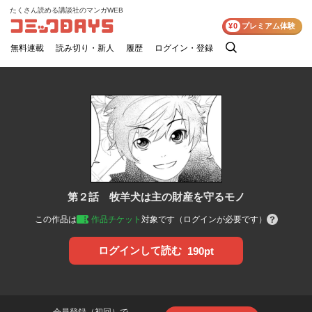
たくさん読める講談社のマンガWEB
コミックDAYS
¥0
プレミアム体験
無料連載
読み切り・新人
履歴
ログイン・登録
検
索
第２話 牧羊犬は主の財産を守るモノ
この作品は
作品チケット
対象です（ログインが必要です）
ログインして読む
190pt