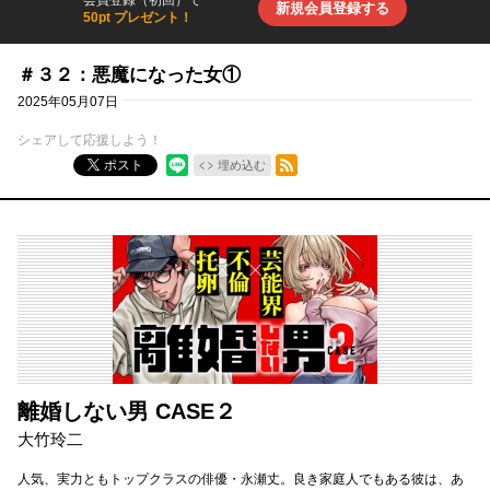
会員登録（初回）で
新規会員登録する
50pt プレゼント！
＃３２：悪魔になった女①
2025年05月07日
シェアして応援しよう！
RSSフィード
ポスト
埋め込む
離婚しない男 CASE２
大竹玲二
人気、実力ともトップクラスの俳優・永瀬丈。良き家庭人でもある彼は、あ