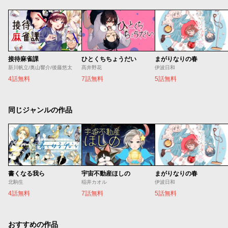
接待麻雀課
ひとくちちょうだい
まがりなりの春
新川帆立/奥山響介/後藤悠太
髙井野花
伊波日和
4話無料
7話無料
5話無料
同じジャンルの作品
書くなる我ら
宇宙不動産ほしの
まがりなりの春
北駒生
稲井カオル
伊波日和
4話無料
7話無料
5話無料
おすすめの作品