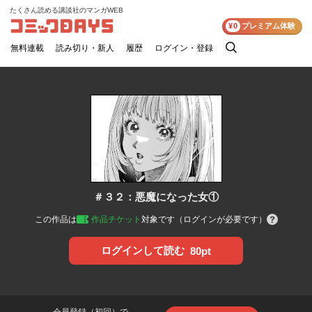
たくさん読める講談社のマンガWEB
コミックDAYS
¥0
プレミアム体験
無料連載
読み切り・新人
履歴
ログイン・登録
検
索
＃３２：悪魔になった女①
この作品は
作品チケット
対象です（ログインが必要です）
ログインして読む
80pt