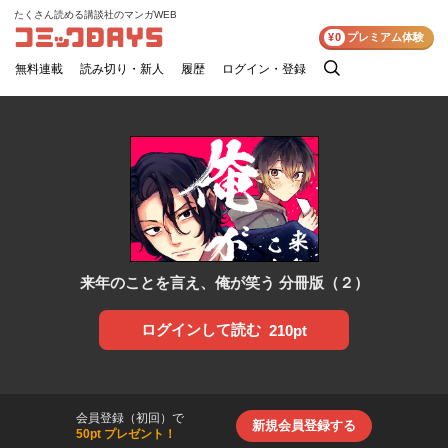
たくさん読める講談社のマンガWEB
コミックDAYS
¥0
プレミアム体験
無料連載
読み切り・新人
履歴
ログイン・登録
検
索
来年のことを言え、俺が笑う 分冊版（２）
ログインして読む
210pt
会員登録（初回）で
新規会員登録する
50pt プレゼント！