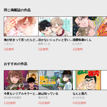
同じ掲載誌の作品
俺が好きって言ったらどうする？
泣かないシュクレと甘いキス
溺愛執着αくん
くもそく
南華つくる
むろ文子
1話無料
1話無料
1話無料
おすすめの作品
今夜もシリアルキラーと待ち合わせ
妹は知っている
なんと孫六
伊口紺/中村優児
雁木万里
さだやす圭
11話無料
21話無料
232話無料