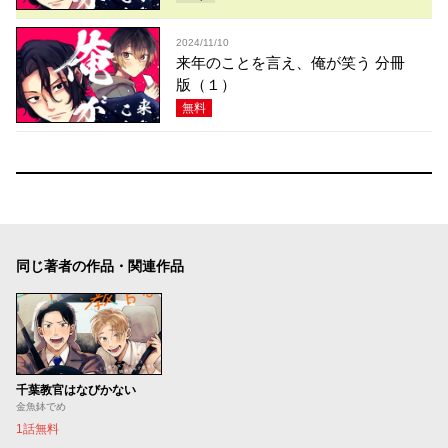
2024/11/10
来年のことを言え、俺が笑う 分冊
版（１）
無料
同じ著者の作品・関連作品
千葉教官はなびかない
金魚鉢でめ
1話無料