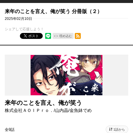
来年のことを言え、俺が笑う 分冊版（２）
2025年02月10日
シェアして応援しよう！
RSSフィード
ポスト
埋め込む
来年のことを言え、俺が笑う
株式会社ＡＯＩＰｒｏ．
/
山内晶
/
金魚鉢でめ
全9話
1話から