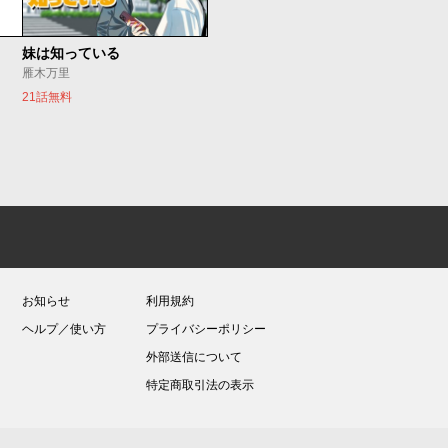
妹は知っている
雁木万里
21話無料
お知らせ
利用規約
ヘルプ／使い方
プライバシーポリシー
外部送信について
特定商取引法の表示