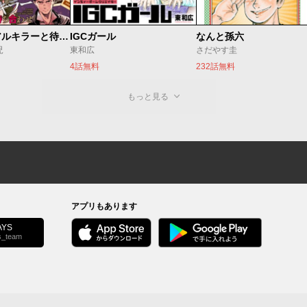
今夜もシリアルキラーと待ち合わせ
IGCガール
なんと孫六
児
東和広
さだやす圭
4話無料
232話無料
もっと見る
アプリもあります
YS
s_team