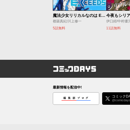
魔法少女リリカルなのは EXCEEDS
都築真紀/川上修一
伊口紺/中村優
5話無料
11話無料
コミックDAYS
最新情報を配信中!
編集部ブログ
コミックDA
@comicday