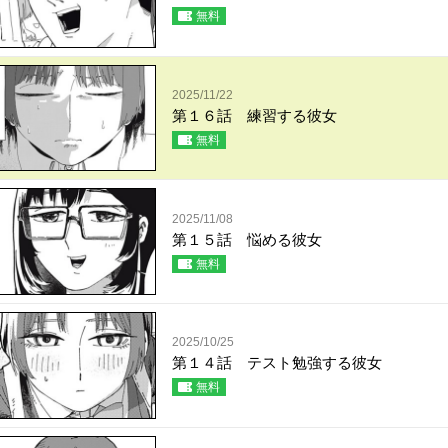
無料
2025/11/22
第１６話 練習する彼女
無料
2025/11/08
第１５話 悩める彼女
無料
2025/10/25
第１４話 テスト勉強する彼女
無料