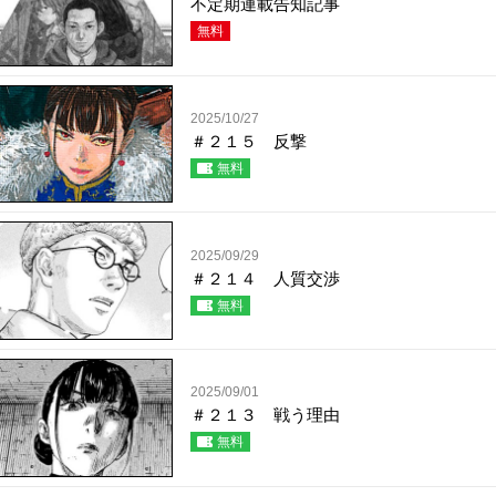
不定期連載告知記事
無料
2025/10/27
＃２１５ 反撃
無料
2025/09/29
＃２１４ 人質交渉
無料
2025/09/01
＃２１３ 戦う理由
無料