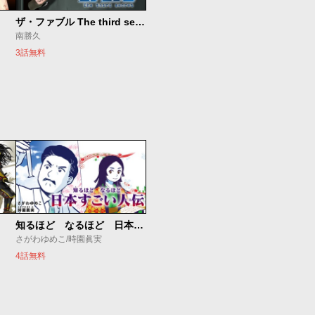
ザ・ファブル The third secret
南勝久
3話無料
知るほど なるほど 日本すごい人伝
さがわゆめこ/時園眞実
4話無料