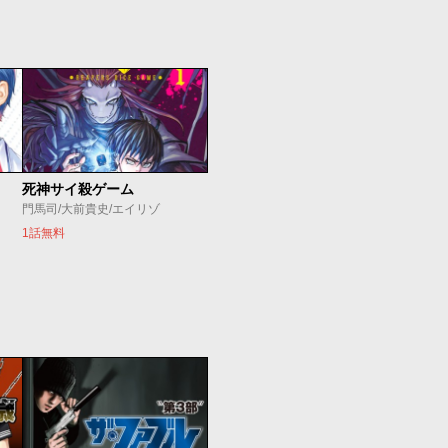
死神サイ殺ゲーム
門馬司/大前貴史/エイリゾ
1話無料