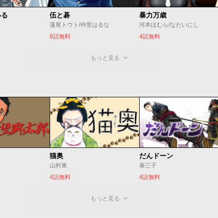
いる
伍と碁
暴力万歳
蓮尾トウト/仲里はるな
河本ほむら/なだいにし
8話無料
4話無料
もっと見る
猫奥
だんドーン
山村東
泰三子
4話無料
4話無料
もっと見る