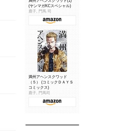
満州アヘンスクワッド(1)
(ヤンマガKCスペシャル)
鹿子, 門馬 司
満州アヘンスクワッド
（５） (コミックＤＡＹＳ
コミックス)
鹿子, 門馬司