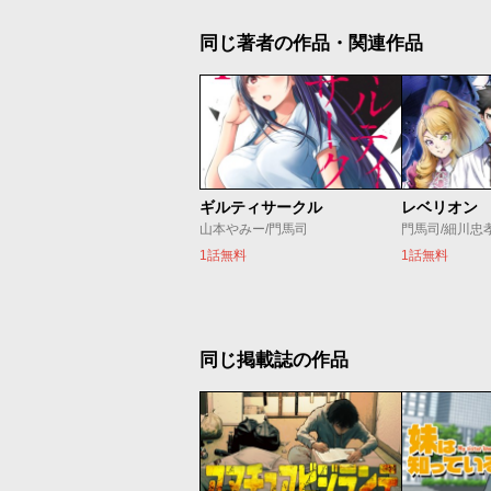
同じ著者の作品・関連作品
ギルティサークル
レベリオン
山本やみー/門馬司
門馬司/細川忠
1話無料
1話無料
同じ掲載誌の作品