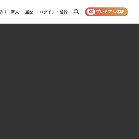
プレミアム体験
切り・新人
履歴
ログイン・登録
検
¥0
索