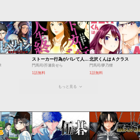
ストーカー行為がバレて人生終了男
北沢くんはＡクラス
孝
門馬司/芥瀬良せら
門馬司/夢乃狸
1話無料
1話無料
もっと見る