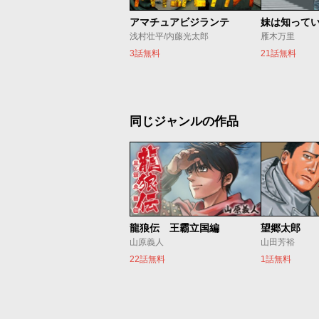
アマチュアビジランテ
妹は知って
浅村壮平/内藤光太郎
雁木万里
3話無料
21話無料
同じジャンルの作品
龍狼伝 王霸立国編
望郷太郎
山原義人
山田芳裕
22話無料
1話無料