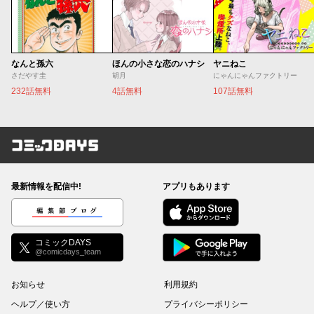
なんと孫六
ほんの小さな恋のハナシ
ヤニねこ
さだやす圭
胡月
にゃんにゃんファクトリー
232話無料
4話無料
107話無料
コミックDAYS
最新情報を配信中!
アプリもあります
編集部ブログ
コミックDAYS
@comicdays_team
お知らせ
利用規約
ヘルプ／使い方
プライバシーポリシー