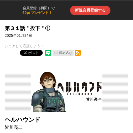
会員登録（初回）で
新規会員登録する
50pt プレゼント！
第３１話＂投下＂①
2025年01月24日
シェアして応援しよう！
RSSフィード
ポスト
埋め込む
ヘルハウンド
皆川亮二