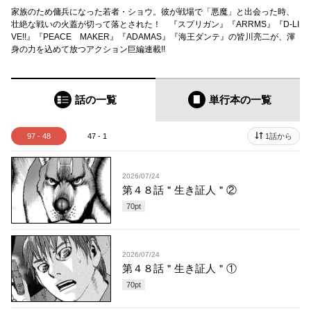
家族のため傭兵になった若者・ショウ。彼が戦場で「悪魔」と出会った時、
壮絶な戦いの火蓋が切って落とされた！ 『スプリガン』『ARRMS』『D-LI
VE!!』『PEACE MAKER』『ADAMAS』『海王ダンテ』の皆川亮二が、渾
身の力を込めて放つアクション巨編連載!!
話の一覧
単行本
の一覧
97 - 48
47 - 1
1話から
2026/07/24
第４８話＂生き証人＂②
70
pt
2026/07/24
第４８話＂生き証人＂①
70
pt