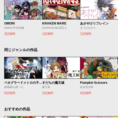
OMORI
KRAKEN MARE
あさやけリフレイン
OMOCAT/此糸縫
IZU/HAGANE/原正人
まつだひかり
3話無料
1話無料
1話無料
同じジャンルの作品
ベオグラードメトロの子供たち
すだちの魔王城
Pumpkin Scissors
隷蔵庫/山座一心
森下真
岩永亮太郎
6話無料
2話無料
6話無料
おすすめの作品