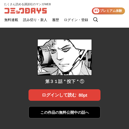
たくさん読める講談社のマンガWEB
コミックDAYS
¥0
プレミアム体験
無料連載
読み切り・新人
履歴
ログイン・登録
検
索
第３１話＂投下＂①
ログインして読む
80pt
この作品の
無料公開中の話へ