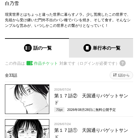
白乃雪
現実世界とはちょっと違った世界に暮らすノラ。少し荒廃したこの世界で、
先祖から受け継いだ門外不出のパン種でパンを焼き、そして食す。そんなシ
ンプルな営みが、いつしかこの世界との繋がりとなっていく！
話の一覧
単行本
の一覧
この作品は
作品チケット
対象です（ログインが必要です）
全33話
1話から
2026/07/24
第１７話② 天国通りバゲットサン
ド
70
pt
2026年08月28日
に無料公開予定
2026/07/24
第１７話① 天国通りバゲットサン
ド