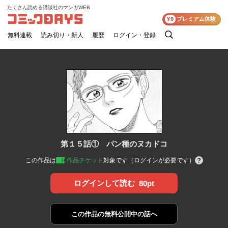
たくさん読める講談社のマンガWEB
コミックDAYS
¥0
プレミアム体験
無料連載
読み切り・新人
履歴
ログイン・登録
検
索
第１５話① パン種のヌカドコ
この作品は
作品チケット
対象です（ログインが必要です）
ログインして読む
80pt
この作品の
無料公開中の話へ