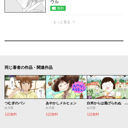
ウル
無料
もっと見る
同じ著者の作品・関連作品
つむぎのパン
あやかしメルヒェン
白米からは逃げられぬ ～ドイツでつくる日本食、いつも何かがそろわない～
白乃雪
白乃雪
白乃雪
1話無料
1話無料
1話無料