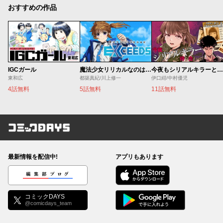
おすすめの作品
IGCガール
魔法少女リリカルなのは EXCEEDS
今夜もシリアルキラーと待ち合わせ
東和広
都築真紀/川上修一
伊口紺/中村優児
4話無料
5話無料
11話無料
コミックDAYS
最新情報を配信中!
アプリもあります
編集部ブログ
コミックDAYS
@comicdays_team