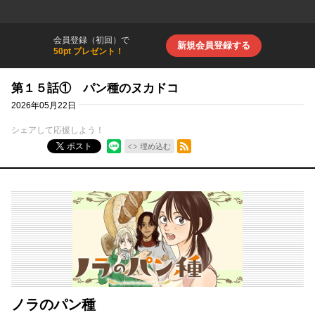
会員登録（初回）で
新規会員登録する
50pt プレゼント！
第１５話① パン種のヌカドコ
2026年05月22日
シェアして応援しよう！
RSSフィード
ポスト
埋め込む
ノラのパン種