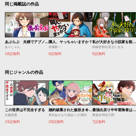
同じ掲載誌の作品
あぶらぶ 夫婦でアブノーマルなラブしませんか？
隣人、ヤっちゃいますか？
私が大好きな小説家を殺すまで
ありしゃん
赤瀬新一
斜線堂有紀/足立いまる
18話無料
6話無料
6話無料
同じジャンルの作品
この世界は不完全すぎる
婚約破棄された飯炊き令嬢の私は冷酷公爵と専属契約しました～ですが胃袋を掴んだ結果、冷たかった公爵様がどんどん優しくなっています～
最強出戻り中年冒険者は、今さら命なんてかけたくない
左藤真通
青空あかな/七福あくび/黒裄
斯道歩/明石六郎
24話無料
28話無料
7話無料