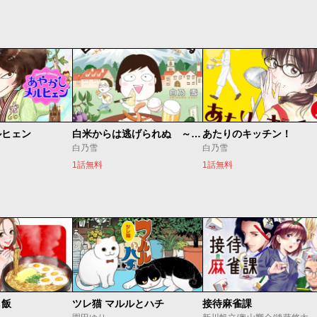
ルヒェン
白米からは逃げられぬ ～ドイツでつくる日本食、いつも何かがそろわない～
あたりのキッチン！
白乃雪
白乃雪
1話無料
1話無料
し飯
ツレ猫 マルルとハチ
接待麻雀課