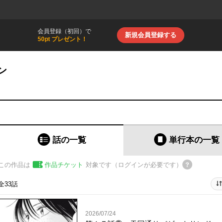
会員登録（初回）で
新規会員登録する
50pt プレゼント！
ン
話の一覧
単行本
の一覧
この作品は
作品チケット
対象です（ログインが必要です）
全33話
2026/07/24