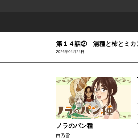
第１４話② 湯種と柿とミカ
2026年04月24日
ノラのパン種
白乃雪