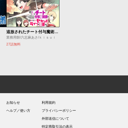
追放されたチート付与魔術師は気ままなセカンドライフを謳歌する。 ～俺は武器だけじゃなく、あらゆるものに『強化ポイント』を付与できるし、俺の意思でいつでも効果を解除できるけど、残った人たち大丈夫？～
業務用餅/六志麻あさ/ｋｉｓｕｉ
27話無料
お知らせ
利用規約
ヘルプ／使い方
プライバシーポリシー
外部送信について
特定商取引法の表示