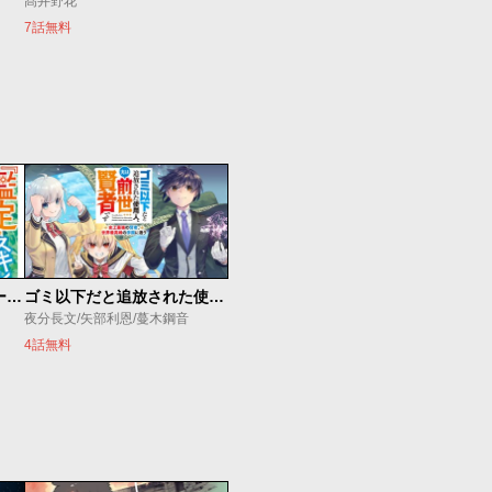
髙井野花
7話無料
俺の『鑑定』スキルがチートすぎて
ゴミ以下だと追放された使用人、実は前世賢者です ～史上最強の賢者、世界最高峰の学園に通う～
夜分長文/矢部利恩/蔓木鋼音
4話無料