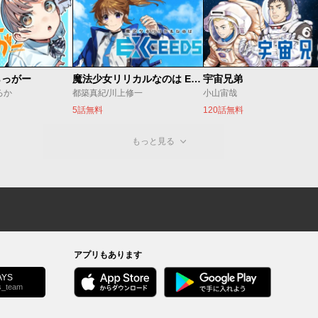
らっがー
魔法少女リリカルなのは EXCEEDS
宇宙兄弟
ろか
都築真紀/川上修一
小山宙哉
5話無料
120話無料
もっと見る
アプリもあります
YS
s_team