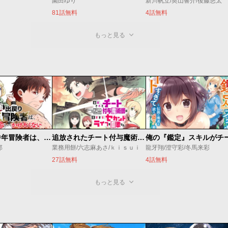
園田ゆり
新川帆立/奥山響介/後藤悠太
81話無料
4話無料
もっと見る
最強出戻り中年冒険者は、今さら命なんてかけたくない
追放されたチート付与魔術師は気ままなセカンドライフを謳歌する。 ～俺は武器だけじゃなく、あらゆるものに『強化ポイント』を付与できるし、俺の意思でいつでも効果を解除できるけど、残った人たち大丈夫？～
郎
業務用餅/六志麻あさ/ｋｉｓｕｉ
龍牙翔/澄守彩/冬馬来彩
27話無料
4話無料
もっと見る