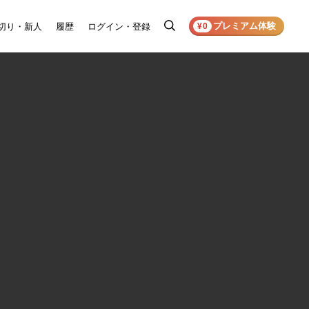
プレミアム体験
切り・新人
履歴
ログイン・登録
検
¥0
索