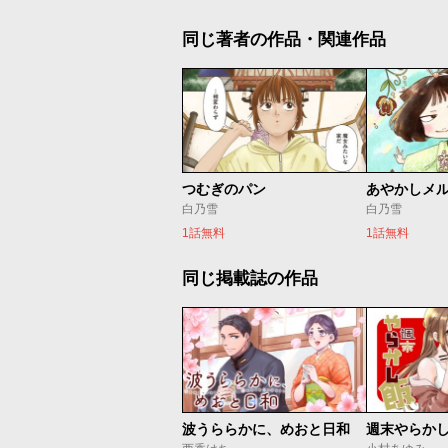
同じ著者の作品・関連作品
つむぎのパン
あやかしメ
白乃雪
白乃雪
1話無料
1話無料
同じ掲載誌の作品
波うららかに、めおと日和
週末やらか