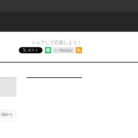
シェアして応援しよう！
RSSフィード
ポスト
埋め込む
1話から