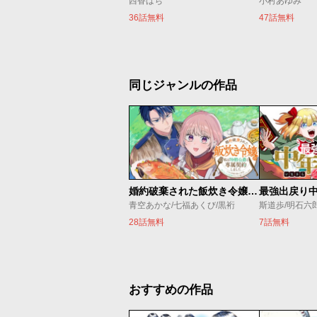
西香はち
小村あゆみ
36話無料
47話無料
同じジャンルの作品
婚約破棄された飯炊き令嬢の私は冷酷公爵と専属契約しました～ですが胃袋を掴んだ結果、冷たかった公爵様がどんどん優しくなっています～
青空あかな/七福あくび/黒裄
斯道歩/明石六
28話無料
7話無料
おすすめの作品