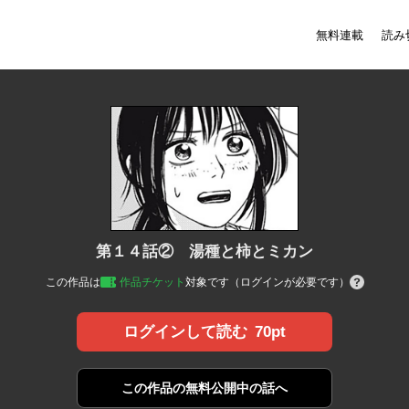
無料連載
読み
第１４話② 湯種と柿とミカン
この作品は
作品チケット
対象です（ログインが必要です）
70pt
ログインして読む
この作品の
無料公開中の話へ