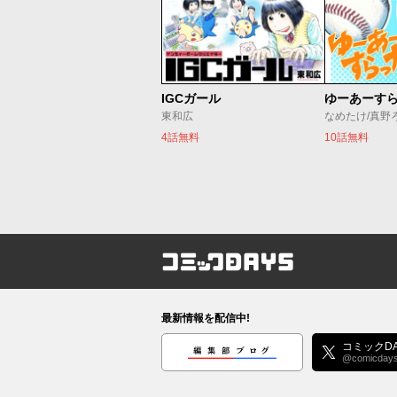
IGCガール
ゆーあーす
東和広
なめたけ/真野
4話無料
10話無料
コミックDAYS
最新情報を配信中!
編集部ブログ
コミックDA
@comicday