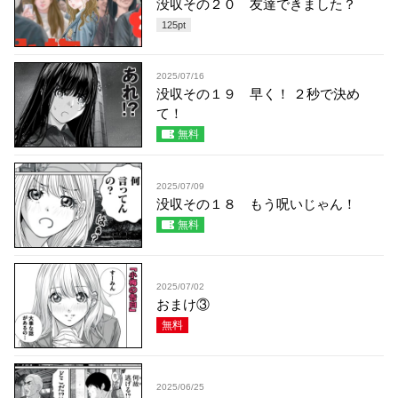
没収その２０ 友達できました？
125
pt
2025/07/16
没収その１９ 早く！ ２秒で決め
て！
無料
2025/07/09
没収その１８ もう呪いじゃん！
無料
2025/07/02
おまけ③
無料
2025/06/25