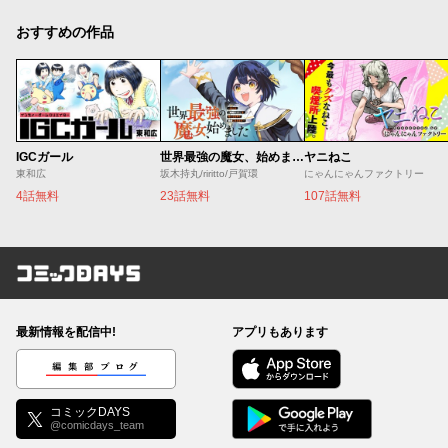
おすすめの作品
IGCガール
世界最強の魔女、始めました ～私だけ『攻略サイト』を見れる世界で自由に生きます～
ヤニねこ
東和広
坂木持丸/riritto/戸賀環
にゃんにゃんファクトリー
4話無料
23話無料
107話無料
コミックDAYS
最新情報を配信中!
アプリもあります
編集部ブログ
コミックDAYS
@comicdays_team