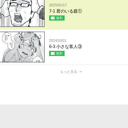
2025/01/17
7-1 君のいる庭①
無料
2024/10/11
6-3 小さな客人③
無料
もっと見る