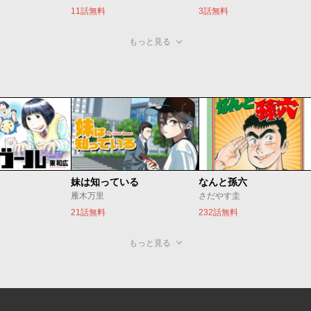
11話無料
3話無料
もっと見る
妹は知っている
なんと孫六
雁木万里
さだやす圭
21話無料
232話無料
もっと見る