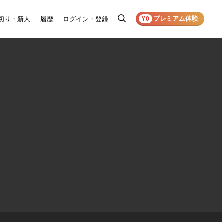
プレミアム体験
切り・新人
履歴
ログイン・登録
検
¥0
索