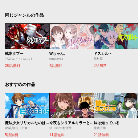
同じジャンルの作品
戦隊タブー
Wちゃん。
ドスカルト
TK2/エド・バルスト
terakoya3
朱村咲
26話無料
4話無料
2話無料
おすすめの作品
魔法少女リリカルなのは EXCEEDS
今夜もシリアルキラーと待ち合わせ
妹は知っている
都築真紀/川上修一
伊口紺/中村優児
雁木万里
5話無料
11話無料
21話無料