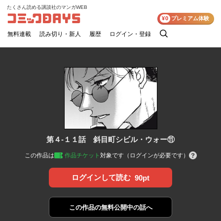
たくさん読める講談社のマンガWEB
コミックDAYS
¥0
プレミアム体験
無料連載
読み切り・新人
履歴
ログイン・登録
検
索
第４-１１話 斜目町シビル・ウォー⑪
この作品は
作品チケット
対象です（ログインが必要です）
ログインして読む
90pt
この作品の
無料公開中の話へ