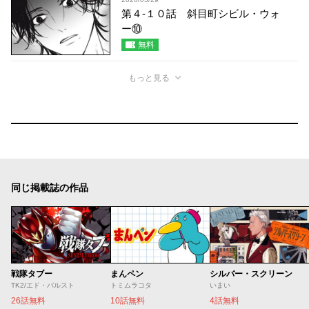
第４-１０話 斜目町シビル・ウォ
ー⑩
無料
もっと見る
同じ掲載誌の作品
戦隊タブー
まんペン
シルバー・スクリーン
TK2/エド・バルスト
トミムラコタ
いまい
26話無料
10話無料
4話無料