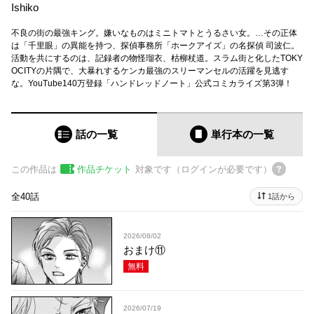
Ishiko
不良の街の最強キング。嫌いなものはミニトマトとうるさい女。…その正体
は「千里眼」の異能を持つ、探偵事務所「ホークアイズ」の名探偵 司波仁。
活動を共にするのは、記録者の物怪瑠衣、枯柳杖道。スラム街と化したTOKY
OCITYの片隅で、大暴れするケンカ最強のスリーマンセルの活躍を見逃す
な。YouTube140万登録「ハンドレッドノート」公式コミカライズ第3弾！
話の一覧
単行本
の一覧
この作品は
作品チケット
対象です（ログインが必要です）
全40話
1話から
2026/08/02
おまけ⑪
無料
2026/07/19